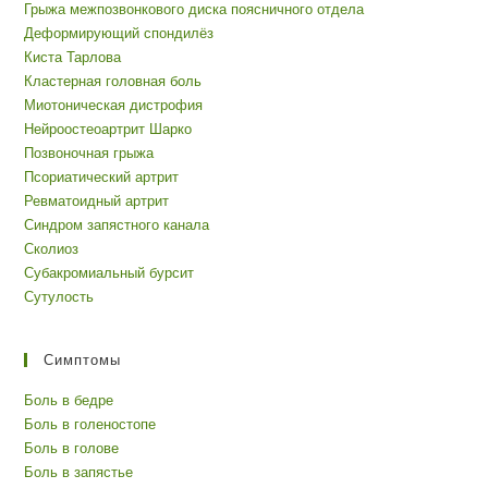
Грыжа межпозвонкового диска поясничного отдела
Деформирующий спондилёз
Киста Тарлова
Кластерная головная боль
Миотоническая дистрофия
Нейроостеоартрит Шарко
Позвоночная грыжа
Псориатический артрит
Ревматоидный артрит
Синдром запястного канала
Сколиоз
Субакромиальный бурсит
Сутулость
Симптомы
Боль в бедре
Боль в голеностопе
Боль в голове
Боль в запястье