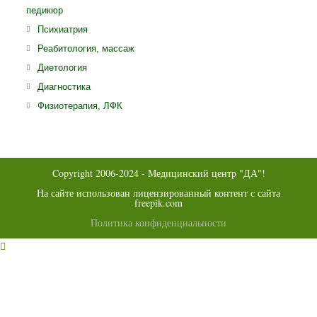
вкладке
новой
педикюр
в
вкладке
ново
Откроется
Психиатрия
вклад
в
Откроется
Реабитология, массаж
новой
в
Откроется
Диетология
вкладке
новой
в
Откроется
Диагностика
вкладке
новой
в
Откроется
Физиотерапия, ЛФК
вкладке
новой
в
вкладке
новой
вкладке
Copyright 2006-2024 - Медицинский центр "ДА"!
На сайте использован лицензированный контент с сайта
freepik.com
Политика конфиденциальности