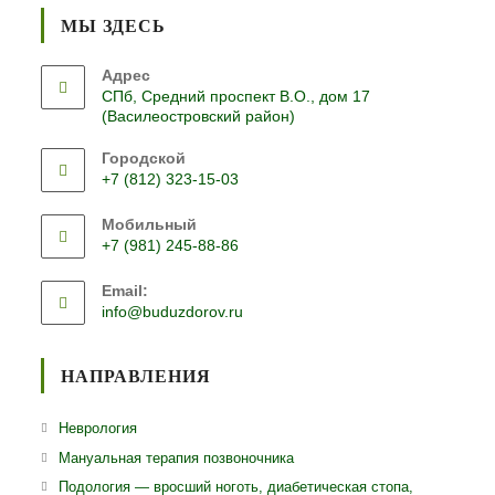
МЫ ЗДЕСЬ
Адрес
СПб, Средний проспект В.О., дом 17
(Василеостровский район)
Городской
+7 (812) 323-15-03
Откроется
Мобильный
в
+7 (981) 245-88-86
вашем
Откроется
приложении
Email:
в
Откроется
info@buduzdorov.ru
вашем
в
приложении
вашем
приложении
НАПРАВЛЕНИЯ
Откроется
Неврология
в
Откроется
Мануальная терапия позвоночника
новой
в
Откро
Подология — вросший ноготь, диабетическая стопа,