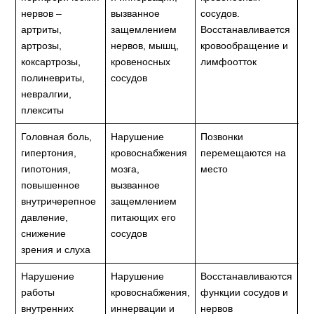
нервов –
вызванное
сосудов.
су
артриты,
защемлением
Восстанавливается
по
артрозы,
нервов, мышц,
кровообращение и
коксартрозы,
кровеносных
лимфоотток
полиневриты,
сосудов
невралгии,
плекситы
Головная боль,
Нарушение
Позвонки
Во
гипертония,
кровоснабжения
перемещаются на
кр
гипотония,
мозга,
место
мо
повышенное
вызванное
внутричерепное
защемлением
давление,
питающих его
снижение
сосудов
зрения и слуха
Нарушение
Нарушение
Восстанавливаются
Ис
работы
кровоснабжения,
функции сосудов и
с
внутренних
иннервации и
нервов
за