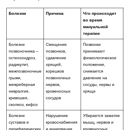
Болезни
Причина
Что происходит
Р
во время
мануальной
терапии
Болезни
Смещение
Позвонки
Ис
позвоночника –
позвонков,
принимают
сп
остеохондроз,
сдавление
физиологическое
но
радикулит,
хрящей,
положение,
в
межпозвоночные
корешков
снимается
по
грыжи,
позвоночных
давление на
во
межреберная
нервов,
сосуды, нервы и
св
невралгия,
кровеносных
хрящи
кривошея,
сосудов
сколиоз, кифоз
Болезни
Нарушение
Убирается зажатие
Ис
суставов и
кровоснабжения
мышц, нервов и
ко
периферических
и иннервации,
кровеносных
ул