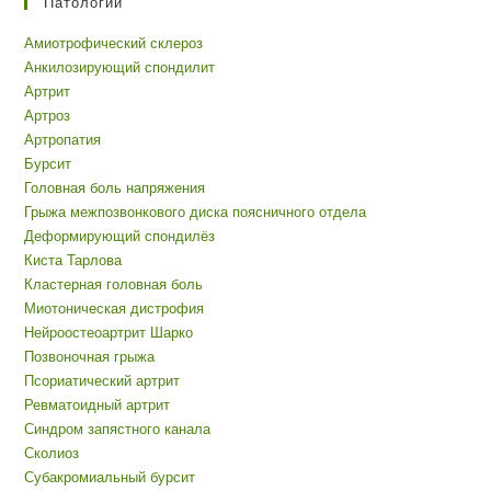
Патологии
Амиотрофический склероз
Анкилозирующий спондилит
Артрит
Артроз
Артропатия
Бурсит
Головная боль напряжения
Грыжа межпозвонкового диска поясничного отдела
Деформирующий спондилёз
Киста Тарлова
Кластерная головная боль
Миотоническая дистрофия
Нейроостеоартрит Шарко
Позвоночная грыжа
Псориатический артрит
Ревматоидный артрит
Синдром запястного канала
Сколиоз
Субакромиальный бурсит