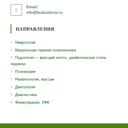
Откроется
приложении
Email:
в
Откроется
info@buduzdorov.ru
вашем
в
приложении
вашем
приложении
НАПРАВЛЕНИЯ
Откроется
Неврология
в
Откроется
Мануальная терапия позвоночника
новой
в
Откро
Подология — вросший ноготь, диабетическая стопа,
вкладке
новой
педикюр
в
вкладке
ново
Откроется
Психиатрия
вклад
в
Откроется
Реабитология, массаж
новой
в
Откроется
Диетология
вкладке
новой
в
Откроется
Диагностика
вкладке
новой
в
Откроется
Физиотерапия, ЛФК
вкладке
новой
в
вкладке
новой
вкладке