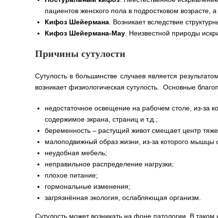
пациентов женского пола в подростковом возрасте, 
Кифоз Шейермана
. Возникает вследствие структур
Кифоз Шейермана-Мау
. Неизвестной природы искр
Причины сутулости
Сутулость в большинстве случаев является результато
возникает физиологическая сутулость. Основные благ
недостаточное освещение на рабочем столе, из-за к
содержимое экрана, страниц и т.д.;
беременность – растущий живот смещает центр тяже
малоподвижный образ жизни, из-за которого мышцы 
неудобная мебель;
неправильное распределение нагрузки;
плохое питание;
гормональные изменения;
загрязнённая экология, ослабляющая организм.
Сутулость может возникать на фоне патологии. В таком