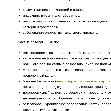
травмы нижних конечностей и спины;
инфекции, в том числе туберкулёз;
рахит – патология обмена веществ, возникающая всл
кальция и фосфора%
заболевания опорно-двигательного аппарата.
Частые патологии ОПДА:
плоскостопие – патологическое сглаживание естестве
вальгусная деформация стопы – прогрессирующее о
большого пальца стопы с разрастающейся костной «
межпозвоночная грыжа – выпячивание частей межпоз
позвоночный канал;
болезнь Бехтерева (
анкилозирующий спондилоартри
ног и крестцово-подвздошного сочленения, приводящ
дегенеративный артрит (остеоартрит) – невоспалит
деградацией хряща. Поражает фасеточные суставы п
остеопороз – хроническое заболевание костей, проя
структурными нарушениями;