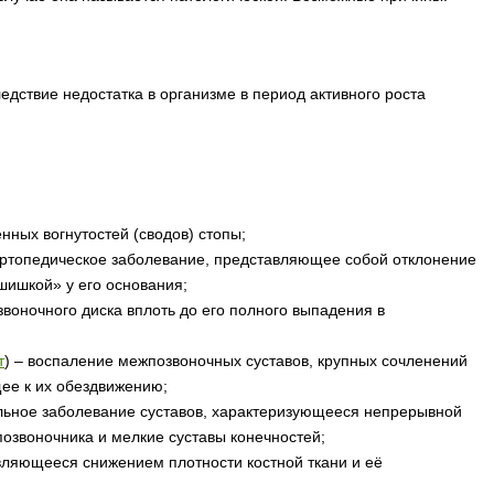
едствие недостатка в организме в период активного роста
нных вогнутостей (сводов) стопы;
ртопедическое заболевание, представляющее собой отклонение
шишкой» у его основания;
воночного диска вплоть до его полного выпадения в
т
) – воспаление межпозвоночных суставов, крупных сочленений
ее к их обездвижению;
ельное заболевание суставов, характеризующееся непрерывной
озвоночника и мелкие суставы конечностей;
вляющееся снижением плотности костной ткани и её