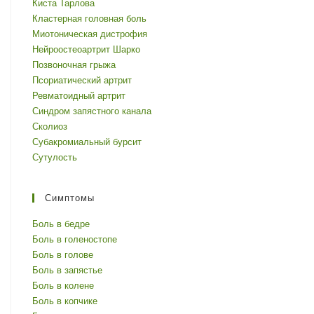
Киста Тарлова
Кластерная головная боль
Миотоническая дистрофия
Нейроостеоартрит Шарко
Позвоночная грыжа
Псориатический артрит
Ревматоидный артрит
Синдром запястного канала
Сколиоз
Субакромиальный бурсит
Сутулость
Симптомы
Боль в бедре
Боль в голеностопе
Боль в голове
Боль в запястье
Боль в колене
Боль в копчике