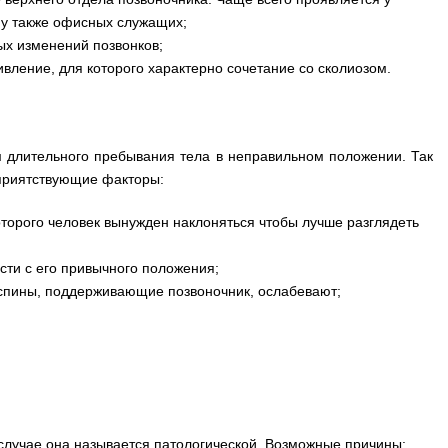
а у также офисных служащих;
ных изменений позвонков;
ивление, для которого характерно сочетание со сколиозом.
м длительного пребывания тела в неправильном положении. Так
оприятствующие факторы:
оторого человек вынужден наклоняться чтобы лучше разглядеть
сти с его привычного положения;
спины, поддерживающие позвоночник, ослабевают;
 случае она называется патологической. Возможные причины: