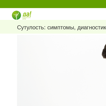
Перейти
к
содержимому
Сутулость: симптомы, диагности