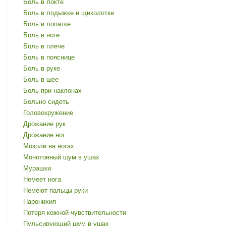
Боль в локте
Боль в лодыжке и щиколотке
Боль в лопатке
Боль в ноге
Боль в плече
Боль в пояснице
Боль в руке
Боль в шее
Боль при наклонах
Больно сидеть
Головокружение
Дрожание рук
Дрожание ног
Мозоли на ногах
Монотонный шум в ушах
Мурашки
Немеет нога
Немеют пальцы руки
Паронихия
Потеря кожной чувствительности
Пульсирующий шум в ушах