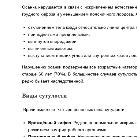
Осанка нарушается в связи с искривлением естественн
грудного кифоза и уменьшением поясничного лордоза. 
отклонением тела кзади относительно линии центра 
приподнятыми предплечьями;
вытянутой вперед шеей;
выпяченным животом;
выступанием нижних углов или внутренних краёв лопа
Нарушению осанки подвержены все возрастные категори
старше 60 лет (70%). В большинстве случаев сутулость
редко бывает наследственной.
Виды сутулости
Врачи выделяют четыре основных вида сутулости:
Врождённый кифоз
. Редкое ненормальное искривл
развитием внутриутробного организма
Постуральный кифоз
. Неестественное искривление