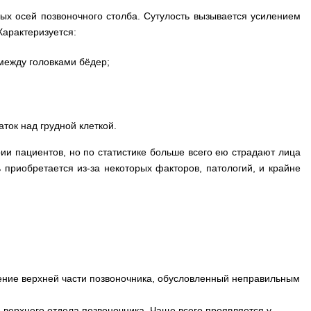
ых осей позвоночного столба. Сутулость вызывается усилением
Характеризуется:
между головками бёдер;
ток над грудной клеткой.
и пациентов, но по статистике больше всего ею страдают лица
 приобретается из-за некоторых факторов, патологий, и крайне
ение верхней части позвоночника, обусловленный неправильным
 верхнего отдела позвоночника. Чаще всего проявляется у