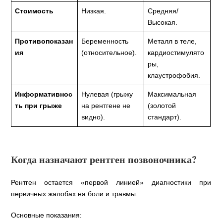
Стоимость
Низкая.
Средняя/
Высокая.
Противопоказан
Беременность
Металл в теле,
ия
(относительное).
кардиостимулято
ры,
клаустрофобия.
Информативнос
Нулевая (грыжу
Максимальная
ть при грыже
на рентгене не
(золотой
видно).
стандарт).
Когда назначают рентген позвоночника?
Рентген остается «первой линией» диагностики при
первичных жалобах на боли и травмы.
Основные показания: