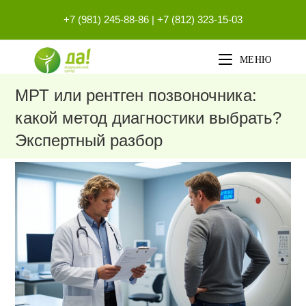
Перейти
+7 (981) 245-88-86
|
+7 (812) 323-15-03
к
содержимому
МЕНЮ
МРТ или рентген позвоночника:
какой метод диагностики выбрать?
Экспертный разбор