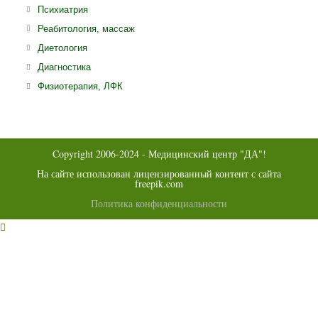
вкладке
ново
Откроется
Психиатрия
вклад
в
Откроется
Реабитология, массаж
новой
в
Откроется
Диетология
вкладке
новой
в
Откроется
Диагностика
вкладке
новой
в
Откроется
Физиотерапия, ЛФК
вкладке
новой
в
вкладке
новой
вкладке
Copyright 2006-2024 - Медицинский центр "ДА"!
На сайте использован лицензированный контент с сайта
freepik.com
Политика конфиденциальности