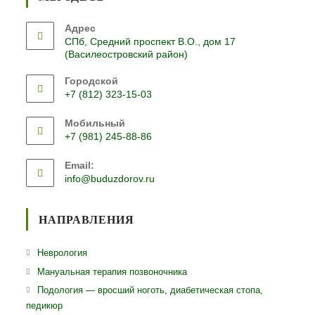
Адрес
СПб, Средний проспект В.О., дом 17
(Василеостровский район)
Городской
+7 (812) 323-15-03
Откроется
Мобильный
в
+7 (981) 245-88-86
вашем
Откроется
приложении
Email:
в
Откроется
info@buduzdorov.ru
вашем
в
приложении
вашем
приложении
НАПРАВЛЕНИЯ
Откроется
Неврология
в
Откроется
Мануальная терапия позвоночника
новой
в
Откро
Подология — вросший ноготь, диабетическая стопа,
вкладке
новой
педикюр
в