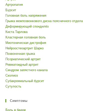
Артропатия
Бурсит
Головная боль напряжения
Грыжа межпозвонкового диска поясничного отдела
Деформирующий спондилёз
Киста Тарлова
Кластерная головная боль
Миотоническая дистрофия
Нейроостеоартрит Шарко
Позвоночная грыжа
Псориатический артрит
Ревматоидный артрит
Синдром запястного канала
Сколиоз
Субакромиальный бурсит
Сутулость
Симптомы
Боль в бедре