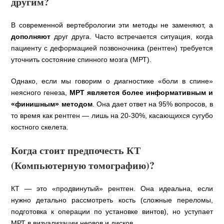
другим?
В современной вертебрологии эти методы не заменяют, а
дополняют
друг друга. Часто встречается ситуация, когда
пациенту с деформацией позвоночника (рентген) требуется
уточнить состояние спинного мозга (МРТ).
Однако, если мы говорим о диагностике «боли в спине»
неясного генеза,
МРТ является более информативным и
«финишным» методом
. Она дает ответ на 95% вопросов, в
то время как рентген — лишь на 20-30%, касающихся сугубо
костного скелета.
Когда стоит предпочесть КТ
(Компьютерную томографию)?
КТ — это «продвинутый» рентген. Она идеальна, если
нужно детально рассмотреть кость (сложные переломы,
подготовка к операции по установке винтов), но уступает
МРТ в визуализации нервов и дисков.