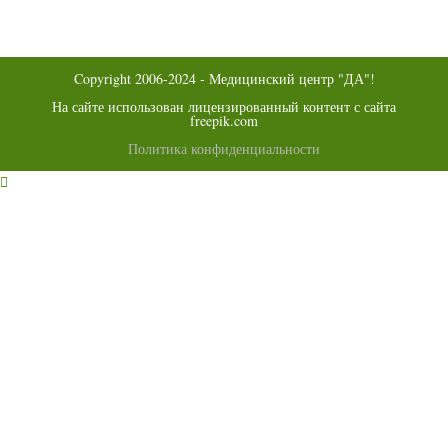
новой
в
вкладке
новой
вкладке
Copyright 2006-2024 - Медицинский центр "ДА"!
На сайте использован лицензированный контент с сайта
freepik.com
Политика конфиденциальности