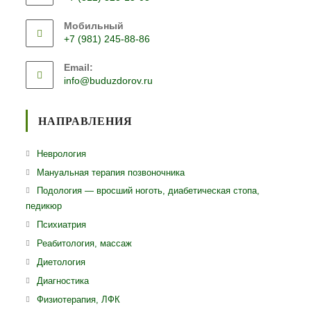
Откроется
Мобильный
в
+7 (981) 245-88-86
вашем
Откроется
приложении
Email:
в
Откроется
info@buduzdorov.ru
вашем
в
приложении
вашем
приложении
НАПРАВЛЕНИЯ
Откроется
Неврология
в
Откроется
Мануальная терапия позвоночника
новой
в
Откро
Подология — вросший ноготь, диабетическая стопа,
вкладке
новой
педикюр
в
вкладке
ново
Откроется
Психиатрия
вклад
в
Откроется
Реабитология, массаж
новой
в
Откроется
Диетология
вкладке
новой
в
Откроется
Диагностика
вкладке
новой
в
Откроется
Физиотерапия, ЛФК
вкладке