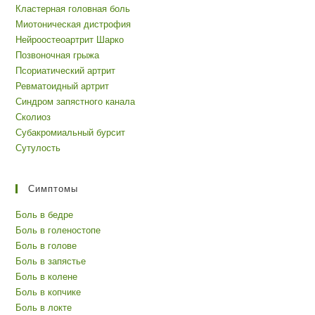
Кластерная головная боль
Миотоническая дистрофия
Нейроостеоартрит Шарко
Позвоночная грыжа
Псориатический артрит
Ревматоидный артрит
Синдром запястного канала
Сколиоз
Субакромиальный бурсит
Сутулость
Симптомы
Боль в бедре
Боль в голеностопе
Боль в голове
Боль в запястье
Боль в колене
Боль в копчике
Боль в локте