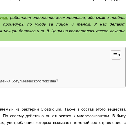
урге
работает отделение косметологии, где можно пройти
 процедуры по уходу за лицом и телом. У нас делают
инъекции ботокса и т. д. Цены на косметологическое лечение
едения ботулинического токсина?
емый из бактерии Clostridium. Также в состав этого вещества
. По своему действию он относится к миорелаксантам. В быту
вах, употребление которых вызывает тяжелейшее отравление с