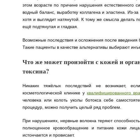
этом возрасте по причине нарушения естественного си
водный баланс, выработку коллагена и эластина. Из-за
хотя и выглядит натянутой. К тому же смысла делать п
ещё подтянутая и гладкая.
Возможные последствия и осложнения после введения б
Такие пациенты в качестве альтернативы выбирают инъе
Что же может произойти с кожей и орга
токсина?
Никаких тяжёлых последствий не возникает, ес
косметологической клинике у
квалифицированного вра
человека или колоть уколы ботокса себе самостоят
процедур, можно получить целый ряд проблем.
При нарушениях, нервные волокна теряют способность 
полноценное кровообращение и питание кожи лица.
истончается и провисает.