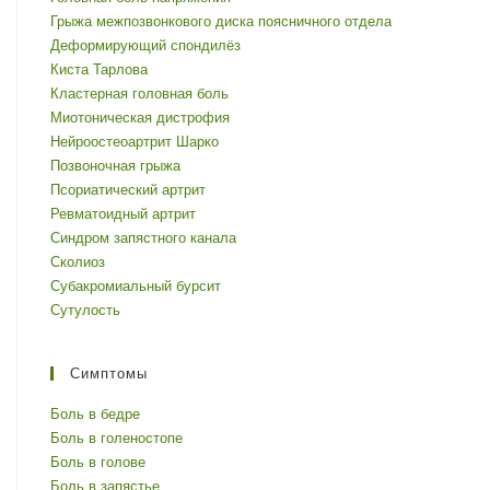
Грыжа межпозвонкового диска поясничного отдела
Деформирующий спондилёз
Киста Тарлова
Кластерная головная боль
Миотоническая дистрофия
Нейроостеоартрит Шарко
Позвоночная грыжа
Псориатический артрит
Ревматоидный артрит
Синдром запястного канала
Сколиоз
Субакромиальный бурсит
Сутулость
Симптомы
Боль в бедре
Боль в голеностопе
Боль в голове
Боль в запястье