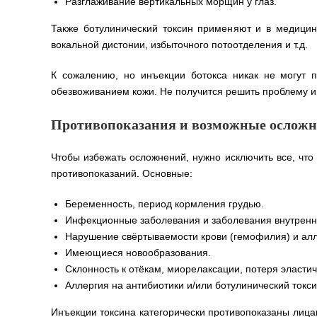
Разглаживание вертикальных морщин у глаз.
Также ботулинический токсин применяют и в медицин
вокальной дистонии, избыточного потоотделения и т.д.
К сожалению, но инъекции ботокса никак не могут 
обезвоживанием кожи. Не получится решить проблему и
Противопоказания и возможные ослож
Чтобы избежать осложнений, нужно исключить все, что 
противопоказаний. Основные:
Беременность, период кормления грудью.
Инфекционные заболевания и заболевания внутренн
Нарушение свёртываемости крови (гемофилия) и алле
Имеющиеся новообразования.
Склонность к отёкам, миорелаксации, потеря эласти
Аллергия на антибиотики и/или ботулинический токси
Инъекции токсина категорически противопоказаны лица