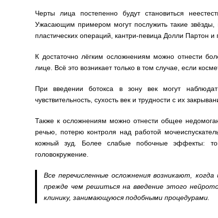
Черты лица постепенно будут становиться неестес
Ужасающим примером могут послужить такие звёзды, 
пластических операций, кантри-певица Долли Партон и
К достаточно лёгким осложнениям можно отнести боле
лице. Всё это возникает только в том случае, если косм
При введении ботокса в зону век могут наблюдат
чувствительность, сухость век и трудности с их закрыван
Также к осложнениям можно отнести общее недомога
речью, потерю контроля над работой мочеиспускател
кожный зуд. Более слабые побочные эффекты: тош
головокружение.
Все перечисленные осложнения возникают, когда
прежде чем решиться на введение этого нейрото
клинику, занимающуюся подобными процедурами.