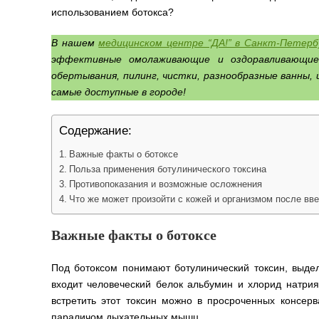
использованием ботокса?
В нашем
медицинском центре “ДА!” в Санкт-Петерб
эффективные омолаживающие и оздоравливающие
обертывания, пилинг, чистки, разнообразные ванны, 
самые доступные в городе!
Содержание:
Важные факты о ботоксе
Польза применения ботулинического токсина
Противопоказания и возможные осложнения
Что же может произойти с кожей и организмом после вв
Важные факты о ботоксе
Под ботоксом понимают ботулинический токсин, выделя
входит человеческий белок альбумин и хлорид натрия
встретить этот токсин можно в просроченных консер
параличом дыхательных мышц.