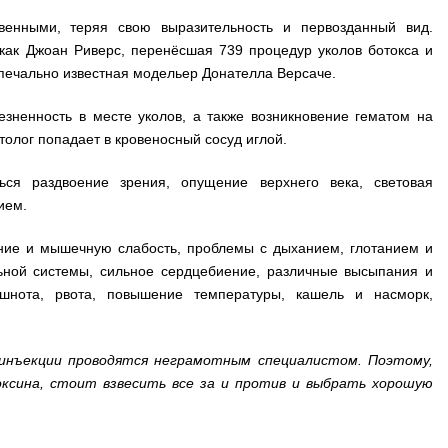
твенными, теряя свою выразительность и первозданный вид.
как Джоан Риверс, перенёсшая 739 процедур уколов ботокса и
 печально известная модельер Донателла Версаче.
зненность в месте уколов, а также возникновение гематом на
етолог попадает в кровеносный сосуд иглой.
ься раздвоение зрения, опущение верхнего века, световая
ием.
ние и мышечную слабость, проблемы с дыханием, глотанием и
ьной системы, сильное сердцебиение, различные высыпания и
нота, рвота, повышение температуры, кашель и насморк,
 инъекции проводятся неграмотным специалистом. Поэтому,
ксина, стоит взвесить все за и против и выбрать хорошую