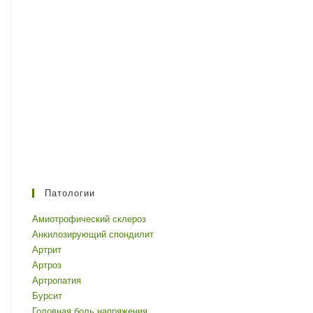
Патологии
Амиотрофический склероз
Анкилозирующий спондилит
Артрит
Артроз
Артропатия
Бурсит
Головная боль напряжения