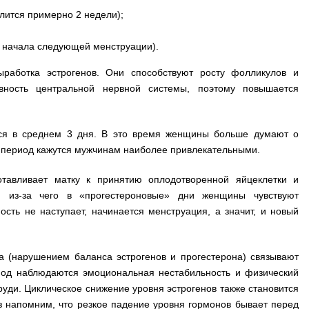
лится примерно 2 недели);
о начала следующей менструации).
ыработка эстрогенов. Они способствуют росту фолликулов и
ивность центральной нервной системы, поэтому повышается
тся в среднем 3 дня. В это время женщины больше думают о
от период кажутся мужчинам наиболее привлекательными.
отавливает матку к принятию оплодотворенной яйцеклетки и
ы, из-за чего в «прогестероновые» дни женщины чувствуют
сть не наступает, начинается менструация, а значит, и новый
 (нарушением баланса эстрогенов и прогестерона) связывают
иод наблюдаются эмоциональная нестабильность и физический
уди. Циклическое снижение уровня эстрогенов также становится
 напомним, что резкое падение уровня гормонов бывает перед