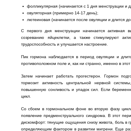
фолликулярная (начинается с 1 дня менструации и д
овуляторная (примерно 14-17 день);
лютеиновая (начинается после овуляции и длится д
С первого дня менструации начинается активная в
созреванию яйцеклетки, а также стимулируют акт
трудоспособность и улучшается настроение.
Пик гормона наблюдается в период овуляции и дли
противоположном поле и, как ни странно, именно в эт
Затем начинает работать прогестерон. Гормон подг
тормозит активность центральной нервной систем
повышенную сонливость и упадок сил. Если беременно
цикл.
Со сбоем в гормональном фоне во вторую фазу цикла
появление предменструального синдрома. В этот пер
дискомфорт: тянущие ощущения снизу живота, боль в гр
определяющим фактором в развитии мигрени. Еще раз