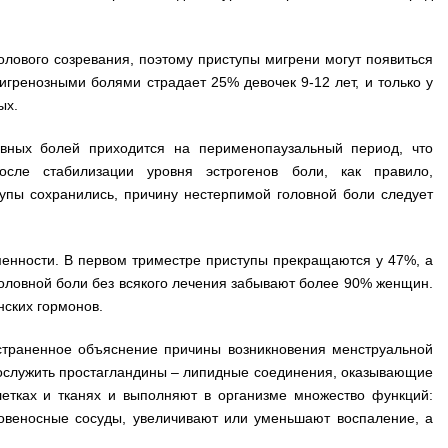
лового созревания, поэтому приступы мигрени могут появиться
гренозными болями страдает 25% девочек 9-12 лет, и только у
ых.
овных болей приходится на перименопаузальный период, что
осле стабилизации уровня эстрогенов боли, как правило,
упы сохранились, причину нестерпимой головной боли следует
менности. В первом триместре приступы прекращаются у 47%, а
головной боли без всякого лечения забывают более 90% женщин.
ских гормонов.
страненное объяснение причины возникновения менструальной
послужить простагландины – липидные соединения, оказывающие
летках и тканях и выполняют в организме множество функций:
овеносные сосуды, увеличивают или уменьшают воспаление, а