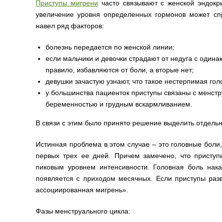
Приступы мигрени
часто связывают с женской эндокр
увеличение уровня определенных гормонов может сп
навел ряд факторов:
болезнь передается по женской линии;
если мальчики и девочки страдают от недуга с одина
правило, избавляются от боли, а вторые нет;
девушки зачастую узнают, что такое нестерпимая го
у большинства пациенток приступы связаны с менст
беременностью и грудным вскармливанием.
В связи с этим было принято решение выделить отдель
Истинная проблема в этом случае – это головные боли,
первых трех ее дней. Причем замечено, что присту
пиковым уровнем интенсивности. Головная боль нака
появляется с приходом месячных. Если приступы разв
ассоциированная мигрень».
Фазы менструального цикла: