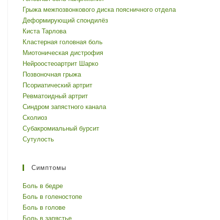
Грыжа межпозвонкового диска поясничного отдела
Деформирующий спондилёз
Киста Тарлова
Кластерная головная боль
Миотоническая дистрофия
Нейроостеоартрит Шарко
Позвоночная грыжа
Псориатический артрит
Ревматоидный артрит
Синдром запястного канала
Сколиоз
Субакромиальный бурсит
Сутулость
Симптомы
Боль в бедре
Боль в голеностопе
Боль в голове
Боль в запястье