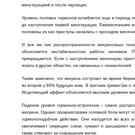
менструацией и после овуляции.
Уровень половых гормонов колеблется еще в период по
до наступления первой менструации. Ежемесячными ми
половины из них приступы начались с проходом месячн
И все же пик распространенности мигренозных гол
объясняется нестабильностью работы яичников. П
прекращаются. Если с наступлением менопаузы прист
искать в других областях, не связанных с гинекологией.
Также замечено, что мигрень отступает во время бере
во втором у 83% будущих мам. В третьем триместре о 
Исцеляющий эффект объясняется высоким уровнем жен
Падение уровня гормонов-эстрогенов – самое распро
мигрени. Однако провокаторами головной боли могут 
гормоноподобное действие. Они находятся во всех к
увеличивают секрецию слизи, сужают и расширяют кр
также отвечают за сокращение матки.