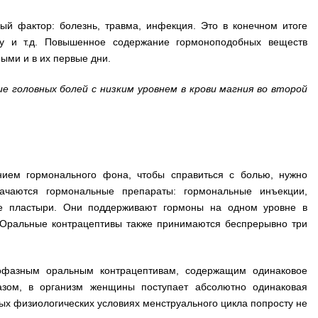
ый фактор: болезнь, травма, инфекция. Это в конечном итоге
дку и т.д. Повышенное содержание гормоноподобных веществ
ыми и в их первые дни.
 головных болей с низким уровнем в крови магния во второй
нием гормонального фона, чтобы справиться с болью, нужно
чаются гормональные препараты: гормональные инъекции,
ые пластыри. Они поддерживают гормоны на одном уровне в
 Оральные контрацептивы также принимаются беспрерывно три
нофазным оральным контрацептивам, содержащим одинаковое
разом, в организм женщины поступает абсолютно одинаковая
нных физиологических условиях менструального цикла попросту не