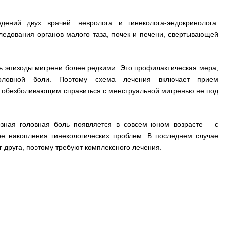
ений двух врачей: невролога и гинеколога-эндокринолога.
едования органов малого таза, почек и печени, свертывающей
ь эпизоды мигрени более редкими. Это профилактическая мера,
оловной боли. Поэтому схема лечения включает прием
 обезболивающим справиться с менструальной мигренью не под
озная головная боль появляется в совсем юном возрасте – с
е накопления гинекологических проблем. В последнем случае
г друга, поэтому требуют комплексного лечения.