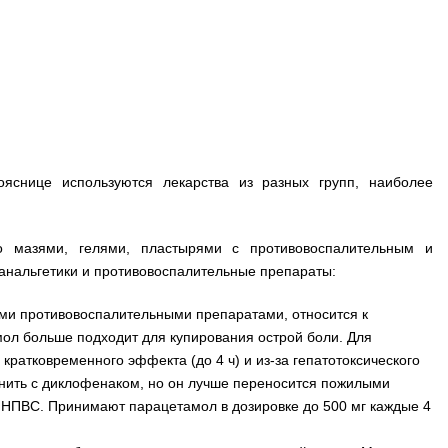
яснице используются лекарства из разных групп, наиболее
 мазями, гелями, пластырями с противовоспалительным и
нальгетики и противовоспалительные препараты:
ыми противовоспалительными препаратами, относится к
мол больше подходит для купирования острой боли. Для
кратковременного эффекта (до 4 ч) и из-за гепатотоксического
нить с диклофенаком, но он лучше переносится пожилыми
 НПВС. Принимают парацетамол в дозировке до 500 мг каждые 4