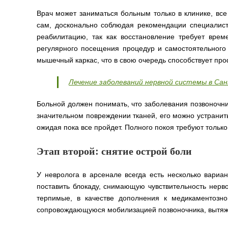
Врач может заниматься больным только в клинике, все
сам, досконально соблюдая рекомендации специалист
реабилитацию, так как восстановление требует врем
регулярного посещения процедур и самостоятельног
мышечный каркас, что в свою очередь способствует пр
Лечение заболеваний нервной системы в Са
Больной должен понимать, что заболевания позвоночни
значительном повреждении тканей, его можно устранить
ожидая пока все пройдет. Полного покоя требуют тольк
Этап второй: снятие острой боли
У невролога в арсенале всегда есть несколько вариа
поставить блокаду, снимающую чувствительность нерв
терпимые, в качестве дополнения к медикаментозн
сопровождающуюся мобилизацией позвоночника, вытяж