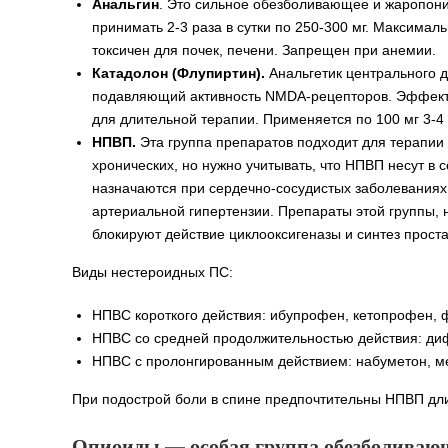
Анальгин
. Это сильное обезболивающее и жаропон
принимать 2-3 раза в сутки по 250-300 мг. Максимал
токсичен для почек, печени. Запрещен при анемии.
Катадолон (Флупиртин).
Анальгетик центрального 
подавляющий активность NMDA-рецепторов. Эффект о
для длительной терапии. Применяется по 100 мг 3-4 
НПВП.
Эта группа препаратов подходит для терапии
хронических, но нужно учитывать, что НПВП несут в
назначаются при сердечно-сосудистых заболеваниях
артериальной гипертензии. Препараты этой группы, 
блокируют действие циклооксигеназы и синтез прост
Виды нестероидных ПС:
НПВС короткого действия: ибупрофен, кетопрофен,
НПВС со средней продолжительностью действия: диф
НПВС с пролонгированным действием: набуметон, ме
При подострой боли в спине предпочтительны НПВП дл
Опиоиды — особая группа обезболивающ