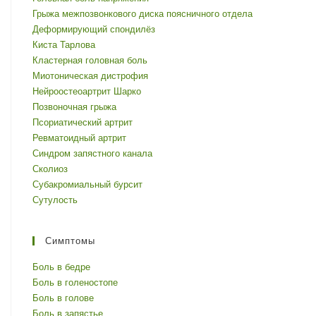
Грыжа межпозвонкового диска поясничного отдела
Деформирующий спондилёз
Киста Тарлова
Кластерная головная боль
Миотоническая дистрофия
Нейроостеоартрит Шарко
Позвоночная грыжа
Псориатический артрит
Ревматоидный артрит
Синдром запястного канала
Сколиоз
Субакромиальный бурсит
Сутулость
Симптомы
Боль в бедре
Боль в голеностопе
Боль в голове
Боль в запястье