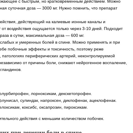
ижающее с быстрым, но кратковременным действием. Можно
ьная суточная доза — 3000 мг. Нужно помнить, что препарат
действия, действующий на калиевые ионные каналы и
т воздействия ощущается только через 3-10 дней. Подходит
раза в сутки, максимальная доза — 600 мг.
 слабых и умеренных болей в спине. Можно применять и при
 себе побочные эффекты и токсичность, поэтому реже
, патологиях периферических артерий, неконтролируемой
независимо от причины боли, снижают нейрогенное воспаление,
агландинов.
 флурбипрофен, лорноксикам, декскетопрофен.
лунисал, сулиндак, напроксен, диклофенак, ацеклофенак.
локсикам, коксибс, оксапрозин, пироксикам.
ительного действия с меньшим количеством побочек.
их при лечении боли в спине