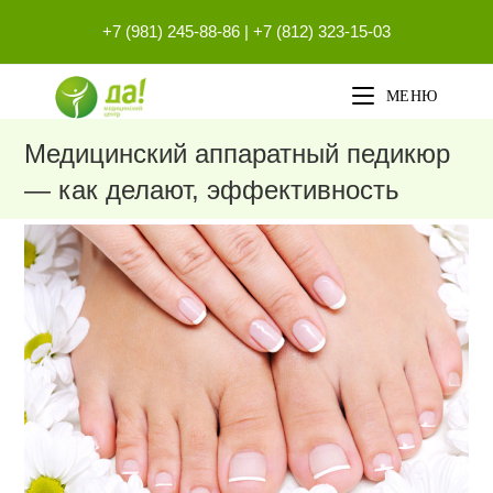
Перейти
+7 (981) 245-88-86
|
+7 (812) 323-15-03
к
содержимому
МЕНЮ
Медицинский аппаратный педикюр
— как делают, эффективность