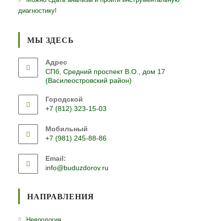
диагностику!
МЫ ЗДЕСЬ
Адрес
СПб, Средний проспект В.О., дом 17
(Василеостровский район)
Городской
+7 (812) 323-15-03
Откроется
Мобильный
в
+7 (981) 245-88-86
вашем
Откроется
приложении
Email:
в
Откроется
info@buduzdorov.ru
вашем
в
приложении
вашем
приложении
НАПРАВЛЕНИЯ
Откроется
Неврология