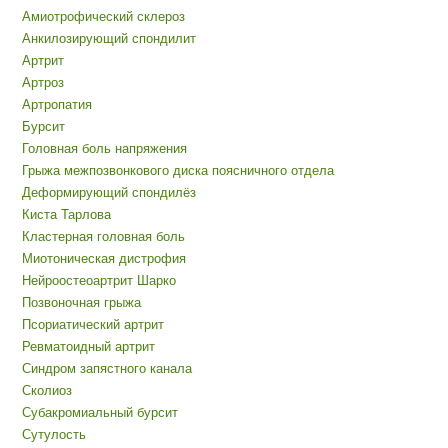
Амиотрофический склероз
Анкилозирующий спондилит
Артрит
Артроз
Артропатия
Бурсит
Головная боль напряжения
Грыжа межпозвонкового диска поясничного отдела
Деформирующий спондилёз
Киста Тарлова
Кластерная головная боль
Миотоническая дистрофия
Нейроостеоартрит Шарко
Позвоночная грыжа
Псориатический артрит
Ревматоидный артрит
Синдром запястного канала
Сколиоз
Субакромиальный бурсит
Сутулость