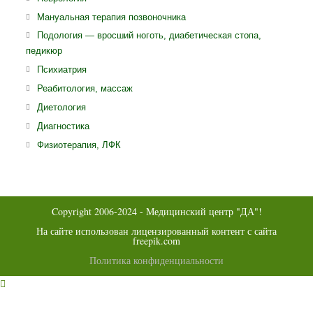
в
Откроется
Мануальная терапия позвоночника
новой
в
Откро
Подология — вросший ноготь, диабетическая стопа,
вкладке
новой
педикюр
в
вкладке
ново
Откроется
Психиатрия
вклад
в
Откроется
Реабитология, массаж
новой
в
Откроется
Диетология
вкладке
новой
в
Откроется
Диагностика
вкладке
новой
в
Откроется
Физиотерапия, ЛФК
вкладке
новой
в
вкладке
новой
вкладке
Copyright 2006-2024 - Медицинский центр "ДА"!
На сайте использован лицензированный контент с сайта
freepik.com
Политика конфиденциальности