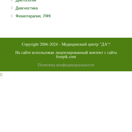
Диетология
вкладке
новой
в
Откроется
Диагностика
вкладке
новой
в
Откроется
Физиотерапия, ЛФК
вкладке
новой
в
вкладке
новой
вкладке
Copyright 2006-2024 - Медицинский центр "ДА"!
На сайте использован лицензированный контент с сайта
freepik.com
Политика конфиденциальности