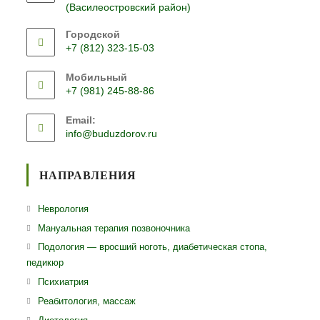
(Василеостровский район)
Городской
+7 (812) 323-15-03
Откроется
Мобильный
в
+7 (981) 245-88-86
вашем
Откроется
приложении
Email:
в
Откроется
info@buduzdorov.ru
вашем
в
приложении
вашем
приложении
НАПРАВЛЕНИЯ
Откроется
Неврология
в
Откроется
Мануальная терапия позвоночника
новой
в
Откро
Подология — вросший ноготь, диабетическая стопа,
вкладке
новой
педикюр
в
вкладке
ново
Откроется
Психиатрия
вклад
в
Откроется
Реабитология, массаж
новой
в
Откроется