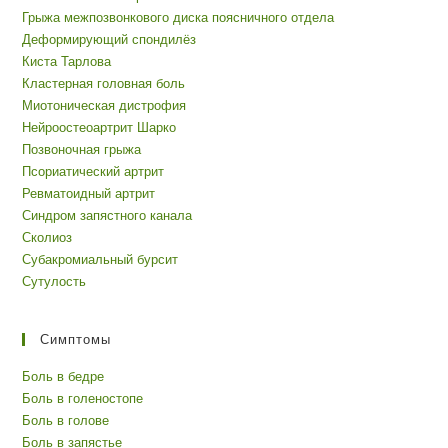
Грыжа межпозвонкового диска поясничного отдела
Деформирующий спондилёз
Киста Тарлова
Кластерная головная боль
Миотоническая дистрофия
Нейроостеоартрит Шарко
Позвоночная грыжа
Псориатический артрит
Ревматоидный артрит
Синдром запястного канала
Сколиоз
Субакромиальный бурсит
Сутулость
Симптомы
Боль в бедре
Боль в голеностопе
Боль в голове
Боль в запястье