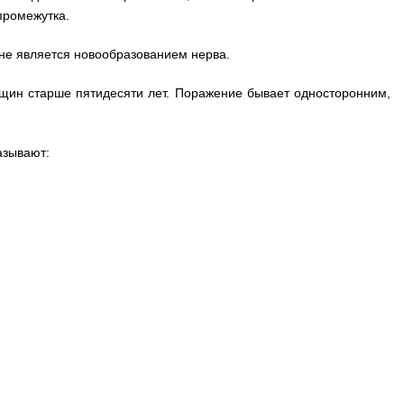
промежутка.
не является новообразованием нерва.
щин старше пятидесяти лет. Поражение бывает односторонним,
азывают: