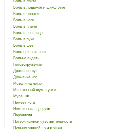
Боль в локте
Боль в лодыжке и щиколотке
Боль в лопатке
Боль в ноге
Боль в плече
Боль в пояснице
Боль в руке
Боль в шее
Боль при наклонах
Больно сидеть
Головокружение
Дрожание рук
Дрожание ног
Мозоли на ногах
Монотонный шум в ушах
Мурашки
Немеет нога
Немеют пальцы руки
Паронихия
Потеря кожной чувствительности
Пульсирующий шум в ушах