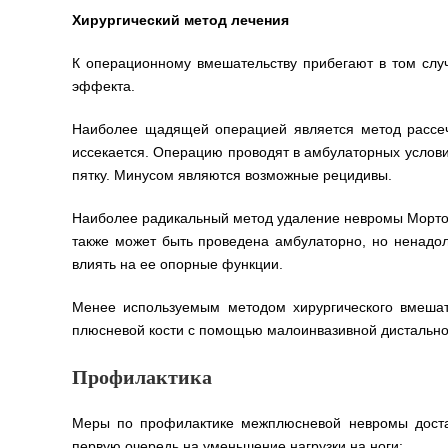
Хирургический метод лечения
К операционному вмешательству прибегают в том слу
эффекта.
Наиболее щадящей операцией является метод рассеч
иссекается. Операцию проводят в амбулаторных условия
пятку. Минусом являются возможные рецидивы.
Наиболее радикальный метод удаление невромы Мортон
также может быть проведена амбулаторно, но ненадолг
влиять на ее опорные функции.
Менее используемым методом хирургического вмешат
плюсневой кости с помощью малоинвазивной дистальной
Профилактика
Меры по профилактике межплюсневой невромы доста
первую очередь на уменьшение нагрузки на ноги: