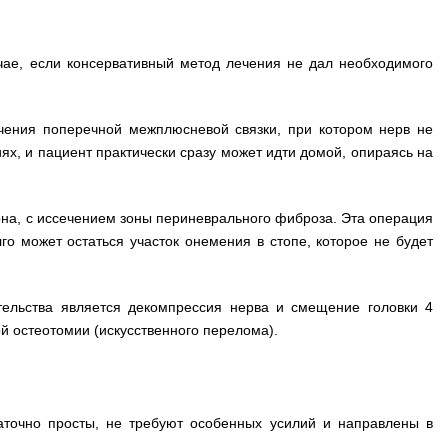
чае, если консервативный метод лечения не дал необходимого
ения поперечной межплюсневой связки, при котором нерв не
х, и пациент практически сразу может идти домой, опираясь на
а, с иссечением зоны периневрального фиброза. Эта операция
о может остаться участок онемения в стопе, которое не будет
ельства является декомпрессия нерва и смещение головки 4
 остеотомии (искусственного перелома).
точно просты, не требуют особенных усилий и направлены в