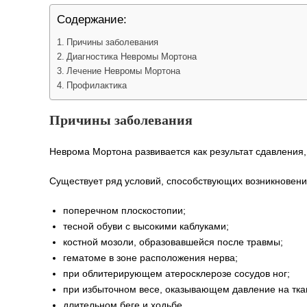
Содержание:
Причины заболевания
Диагностика Невромы Мортона
Лечение Невромы Мортона
Профилактика
Причины заболевания
Неврома Мортона развивается как результат сдавления
Существует ряд условий, способствующих возникновен
поперечном плоскостопии;
тесной обуви с высокими каблуками;
костной мозоли, образовавшейся после травмы;
гематоме в зоне расположения нерва;
при облитерирующем атеросклерозе сосудов ног;
при избыточном весе, оказывающем давление на тка
длительном беге и ходьбе.