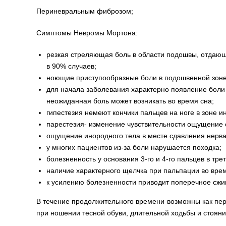
Периневральным фиброзом;
Симптомы Невромы Мортона:
резкая стреляющая боль в области подошвы, отдающ
в 90% случаев;
ноющие приступообразные боли в подошвенной зоне
для начала заболевания характерно появление боли 
неожиданная боль может возникать во время сна;
гипестезия немеют кончики пальцев на ноге в зоне и
парестезия- изменение чувствительности ощущение 
ощущение инородного тела в месте сдавления нерва
у многих пациентов из-за боли нарушается походка;
болезненность у основания 3-го и 4-го пальцев в т
наличие характерного щелчка при пальпации во вр
к усилению болезненности приводит поперечное сжи
В течение продолжительного времени возможны как пер
при ношении тесной обуви, длительной ходьбы и стояни