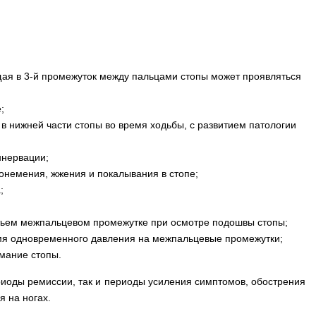
ая в 3-й промежуток между пальцами стопы может проявляться
;
в нижней части стопы во время ходьбы, с развитием патологии
ннервации;
онемения, жжения и покалывания в стопе;
;
ретьем межпальцевом промежутке при осмотре подошвы стопы;
емя одновременного давления на межпальцевые промежутки;
мание стопы.
иоды ремиссии, так и периоды усиления симптомов, обострения
я на ногах.