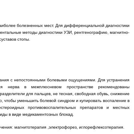
наиболее болезненных мест. Для дифференциальной диагностики
ментальные методы диагностики УЗИ, рентгенографию, магнитно-
уставов стопы.
вания с непостоянными болевыми ощущениями. Для устранения
ия нерва в межплюсневом пространстве рекомендованы
азделители для пальцев, не тесная, свободная обувь, снижение
ого, чтобы уменьшить болевой синдром и купировать воспаление в
стероидных противовоспалительных препаратов и местных
оиды в виде медикаментозных блокад.
чения: магнитотерапия ,электрофорез, иглорефлексотерапия.