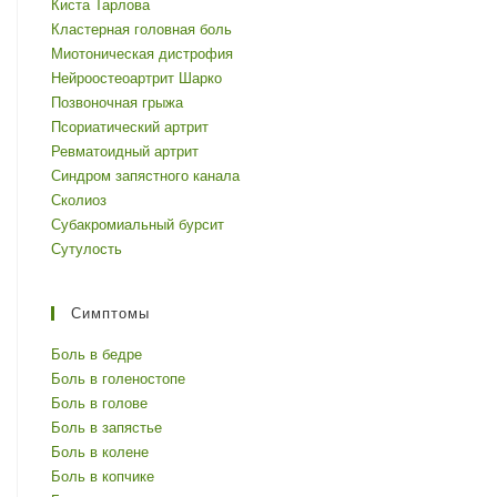
Киста Тарлова
Кластерная головная боль
Миотоническая дистрофия
Нейроостеоартрит Шарко
Позвоночная грыжа
Псориатический артрит
Ревматоидный артрит
Синдром запястного канала
Сколиоз
Субакромиальный бурсит
Сутулость
Симптомы
Боль в бедре
Боль в голеностопе
Боль в голове
Боль в запястье
Боль в колене
Боль в копчике