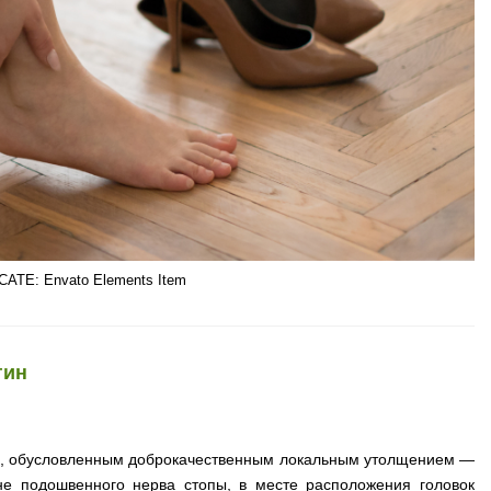
ATE: Envato Elements Item
гин
м, обусловленным доброкачественным локальным утолщением —
не подошвенного нерва стопы, в месте расположения головок