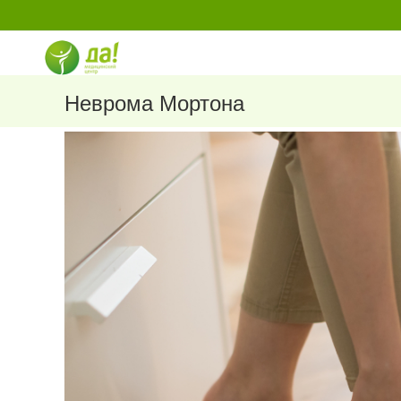
Перейти
к
содержимому
Неврома Мортона