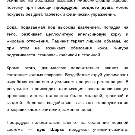
Усиление метаболизма вызывает жиросжигающий эффект,
поэтому при помощи
процедуры водного душа
можно
похудеть без диет, таблеток и физических упражнений.
Вода, подаваемая под высоким давлением, попадая на
тело, разбивает целлюлитную апельсиновую корку и
жировые отложения. Пациент теряет лишние объемы, но
при этом не возникает обвисания кожи. Фигура
подтягивается, становясь красивой и стройной.
Кроме этого, душ-массаж положительно влияет на
состояние кожных покровов. Воздействие струй увеличивает
выработку коллагена и усиливает процессы регенерации. В
результате происходит активизация восстанавливающих
процессов и кожа становится более молодой, красивой и
гладкой. Водяное воздействие вызывает отшелушивание
отмерших клеток эпителия, заменяя пилинг.
Процедуры положительно влияют на состояние нервной
системы —
душ Шарко
придумал ученый-психиатр.