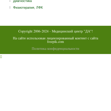
Откроется
Диагностика
вкладке
новой
в
Откроется
Физиотерапия, ЛФК
вкладке
новой
в
вкладке
новой
вкладке
Copyright 2006-2024 - Медицинский центр "ДА"!
На сайте использован лицензированный контент с сайта
freepik.com
Политика конфиденциальности