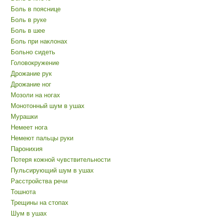
Боль в пояснице
Боль в руке
Боль в шее
Боль при наклонах
Больно сидеть
Головокружение
Дрожание рук
Дрожание ног
Мозоли на ногах
Монотонный шум в ушах
Мурашки
Немеет нога
Немеют пальцы руки
Паронихия
Потеря кожной чувствительности
Пульсирующий шум в ушах
Расстройства речи
Тошнота
Трещины на стопах
Шум в ушах