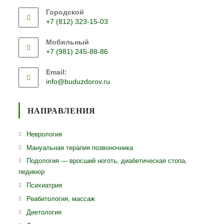
Городской
+7 (812) 323-15-03
Откроется
Мобильный
в
+7 (981) 245-88-86
вашем
Откроется
приложении
Email:
в
Откроется
info@buduzdorov.ru
вашем
в
приложении
вашем
приложении
НАПРАВЛЕНИЯ
Откроется
Неврология
в
Откроется
Мануальная терапия позвоночника
новой
в
Откро
Подология — вросший ноготь, диабетическая стопа,
вкладке
новой
педикюр
в
вкладке
ново
Откроется
Психиатрия
вклад
в
Откроется
Реабитология, массаж
новой
в
Откроется
Диетология
вкладке
новой
в