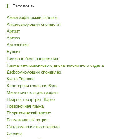
Патологии
Амиотрофический склероз
Анкилозирующий спондилит
Артрит
Артроз
Артропатия
Бурсит
Головная боль напряжения
Грыжа межпозвонкового диска поясничного отдела
Деформирующий спондилёз
Киста Тарлова
Кластерная головная боль
Миотоническая дистрофия
Нейроостеоартрит Шарко
Позвоночная грыжа
Псориатический артрит
Ревматоидный артрит
Синдром запястного канала
Сколиоз