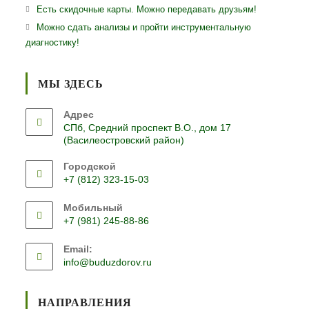
Есть скидочные карты. Можно передавать друзьям!
Можно сдать анализы и пройти инструментальную
диагностику!
МЫ ЗДЕСЬ
Адрес
СПб, Средний проспект В.О., дом 17
(Василеостровский район)
Городской
+7 (812) 323-15-03
Откроется
Мобильный
в
+7 (981) 245-88-86
вашем
Откроется
приложении
Email:
в
Откроется
info@buduzdorov.ru
вашем
в
приложении
вашем
приложении
НАПРАВЛЕНИЯ