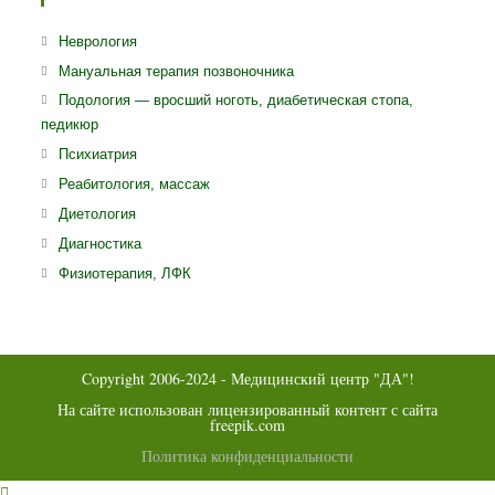
Откроется
Неврология
в
Откроется
Мануальная терапия позвоночника
новой
в
Откро
Подология — вросший ноготь, диабетическая стопа,
вкладке
новой
педикюр
в
вкладке
ново
Откроется
Психиатрия
вклад
в
Откроется
Реабитология, массаж
новой
в
Откроется
Диетология
вкладке
новой
в
Откроется
Диагностика
вкладке
новой
в
Откроется
Физиотерапия, ЛФК
вкладке
новой
в
вкладке
новой
вкладке
Copyright 2006-2024 - Медицинский центр "ДА"!
На сайте использован лицензированный контент с сайта
freepik.com
Политика конфиденциальности