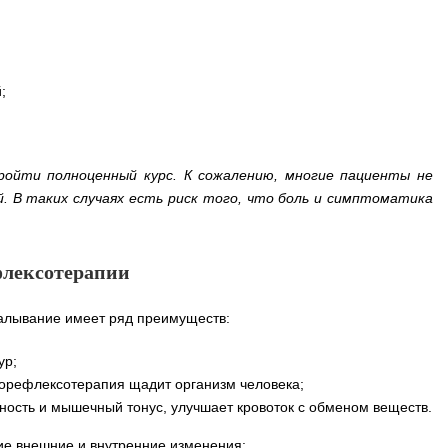
;
ойти полноценный курс. К сожалению, многие пациенты не
. В таких случаях есть риск того, что боль и симптоматика
флексотерапии
калывание имеет ряд преимуществ:
ур;
орефлексотерапия щадит организм человека;
ность и мышечный тонус, улучшает кровоток с обменом веществ.
кие внешние и внутренние изменения: