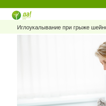
Перейти
к
содержимому
Иглоукалывание при грыже шейно