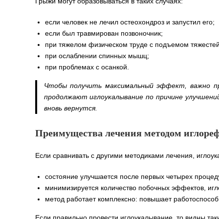
Грыжи могут образовываться в таких случаях:
если человек не лечил остеохондроз и запустил его;
если был травмирован позвоночник;
при тяжелом физическом труде с подъемом тяжестей
при ослаблении спинных мышц;
при проблемах с осанкой.
Чтобы получить максимальный эффект, важно пр
продолжают иглоукалывание по причине улучшений
вновь вернутся.
Преимущества лечения методом иглоре
Если сравнивать с другими методиками лечения, иглоу
состояние улучшается после первых четырех процед
минимизируется количество побочных эффектов, игл
метод работает комплексно: повышает работоспособ
Если правильно провести иглоукалывание, то видны та