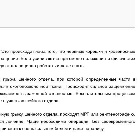
Это происходит из-за того, что нервные корешки и кровеносные
ращение. Боли усиливаются при смене положения и физических
 дают полноценно работать и даже спать.
я грыжа шейного отдела, при которой определенные части в
я» к околопозвоночной ткани. Происходит сильное защемление
вождаемое выраженной отечностью. Воспалительным процессом
 в участках шейного отдела.
чную грыжу шейного отдела, проходят МРТ или рентгенографию.
тся лечение. Чаще необходима операция. Без своевременного
ривести к очень сильным болям и даже параличу.