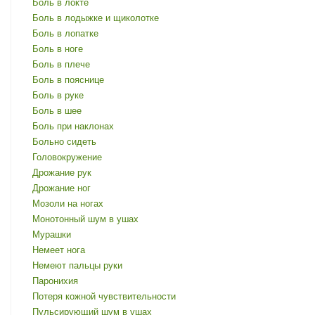
Боль в локте
Боль в лодыжке и щиколотке
Боль в лопатке
Боль в ноге
Боль в плече
Боль в пояснице
Боль в руке
Боль в шее
Боль при наклонах
Больно сидеть
Головокружение
Дрожание рук
Дрожание ног
Мозоли на ногах
Монотонный шум в ушах
Мурашки
Немеет нога
Немеют пальцы руки
Паронихия
Потеря кожной чувствительности
Пульсирующий шум в ушах