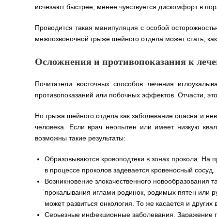
исчезают быстрее, менее чувствуется дискомфорт в по
Проводится такая манипуляция с особой осторожность
межпозвоночной грыже шейного отдела может стать, как 
Осложнения и противопоказания к леч
Почитатели восточных способов лечения иглоукалы
противопоказаний или побочных эффектов. Отчасти, это
Но грыжа шейного отдела как заболевание опасна и не
человека. Если врач неопытен или имеет низкую квал
возможны такие результаты:
Образовываются кровоподтеки в зонах прокола. На 
в процессе проколов задевается кровеносный сосуд
Возникновение злокачественного новообразования т
прокалывания иглами родинок, родимых пятен или ру
может развиться онкология. То же касается и других 
Серьезные инфекционные заболевания. Заражение п