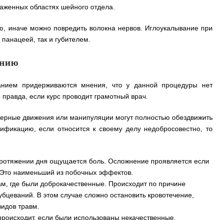
раженных областях шейного отдела.
ю, иначе можно повредить волокна нервов. Иглоукалывание при
панацеей, так и губителем.
ению
ванием придерживаются мнения, что у данной процедуры нет
 правда, если курс проводит грамотный врач.
верные движения или манипуляции могут полностью обездвижить
ификацию, если относится к своему делу недобросовестно, то
протяжении дня ощущается боль. Осложнение проявляется если
. Это наименьший из побочных эффектов.
ам, где были доброкачественные. Происходит по причине
бцеваний. В этом случае сложно остановить кровотечение,
видов травм.
роисходит, если были использованы некачественные,