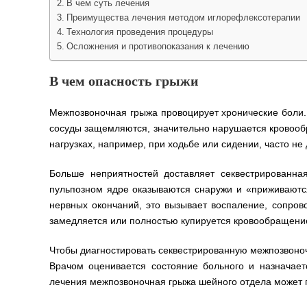
В чем суть лечения
Преимущества лечения методом иглорефлексотерапии
Технология проведения процедуры
Осложнения и противопоказания к лечению
В чем опасность грыжи
Межпозвоночная грыжа провоцирует хронические боли. 
сосуды защемляются, значительно нарушается кровооб
нагрузках, например, при ходьбе или сидении, часто не
Больше неприятностей доставляет секвестрированна
пульпозном ядре оказываются снаружи и «приживаютс
нервных окончаний, это вызывает воспаление, сопро
замедляется или полностью купируется кровообращение
Чтобы диагностировать секвестрированную межпозвоно
Врачом оценивается состояние больного и назначае
лечения межпозвоночная грыжа шейного отдела может п