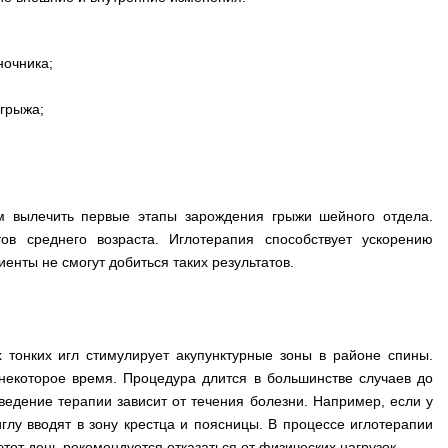
ночника;
грыжа;
м вылечить первые этапы зарождения грыжи шейного отдела.
в среднего возраста. Иглотерапия способствует ускорению
енты не смогут добиться таких результатов.
тонких игл стимулирует акупунктурные зоны в районе спины.
 некоторое время. Процедура длится в большинстве случаев до
ведение терапии зависит от течения болезни. Например, если у
глу вводят в зону крестца и поясницы. В процессе иглотерапии
тот день рекомендуется отказаться от физических нагрузок.