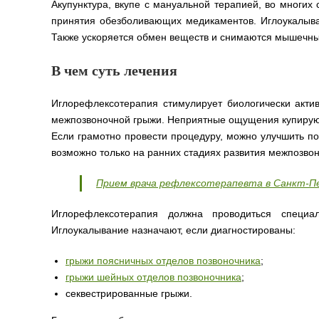
Акупунктура, вкупе с мануальной терапией, во многих
принятия обезболивающих медикаментов. Иглоукалыван
Также ускоряется обмен веществ и снимаются мышечны
В чем суть лечения
Иглорефлексотерапия стимулирует биологически акти
межпозвоночной грыжи. Неприятные ощущения купирую
Если грамотно провести процедуру, можно улучшить по
возможно только на ранних стадиях развития межпозво
Прием врача рефлексотерапевта в Санкт-П
Иглорефлексотерапия должна проводиться специа
Иглоукалывание назначают, если диагностированы:
грыжи поясничных отделов позвоночника
;
грыжи шейных отделов позвоночника
;
секвестрированные грыжи.