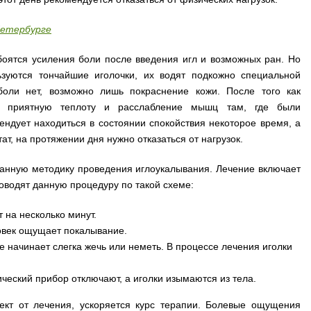
Петербурге
оятся усиления боли после введения игл и возможных ран. Но
зуются тончайшие иголочки, их водят подкожно специальной
 боли нет, возможно лишь покраснение кожи. После того как
т приятную теплоту и расслабление мышц там, где были
ндует находиться в состоянии спокойствия некоторое время, а
тат, на протяжении дня нужно отказаться от нагрузок.
анную методику проведения иглоукалывания. Лечение включает
роводят данную процедуру по такой схеме:
 на несколько минут.
овек ощущает покалывание.
е начинает слегка жечь или неметь. В процессе лечения иголки
ический прибор отключают, а иголки изымаются из тела.
кт от лечения, ускоряется курс терапии. Болевые ощущения