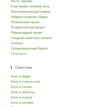
Киста Тарлова
Кластерная головная боль
Миотоническая дистрофия
Нейроостеоартрит Шарко
Позвоночная грыжа
Псориатический артрит
Ревматоидный артрит
Синдром запястного канала
Сколиоз
Субакромиальный бурсит
Сутулость
Симптомы
Боль в бедре
Боль в голеностопе
Боль в голове
Боль в запястье
Боль в колене
Боль в копчике