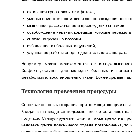
активация кровотока и лимфотока;
уменьшение отечности ткани зон повреждения позво
мышечное расслабление и прохождение спазмов;
освобождение нервных корешков, которые пережала 
снятие нагрузок на позвонки;
избавление от болевых ощущений;
улучшение работы опорно-двигательного аппарата.
Например, можно медикаментозно и иглоукалывание
Эффект доступен для молодых больных и пациенто
метаболизма, восстановлению ткани. Более зрелые паци
Технология проведения процедуры
Специалист по иглотерапии при помощи специальных 
Каждая игла вводится подкожно, где ее оставляют на
получаса. Стимулируемые точки, а также время на про
человека грыжа поясничного отдела позвоночника, то и
человек должен быть полностью расслаблен, поэтому в э