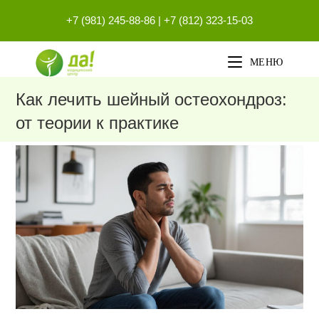
Перейти
+7 (981) 245-88-86
|
+7 (812) 323-15-03
к
содержимому
МЕНЮ
Как лечить шейный остеохондроз:
от теории к практике