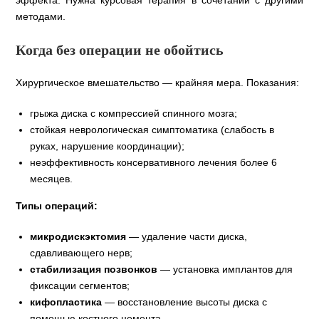
эффекта. Нужна курсовая терапия в сочетании с другими
методами.
Когда без операции не обойтись
Хирургическое вмешательство — крайняя мера. Показания:
грыжа диска с компрессией спинного мозга;
стойкая неврологическая симптоматика (слабость в
руках, нарушение координации);
неэффективность консервативного лечения более 6
месяцев.
Типы операций:
микродискэктомия
— удаление части диска,
сдавливающего нерв;
стабилизация позвонков
— установка имплантов для
фиксации сегментов;
кифопластика
— восстановление высоты диска с
помощью костного цемента.