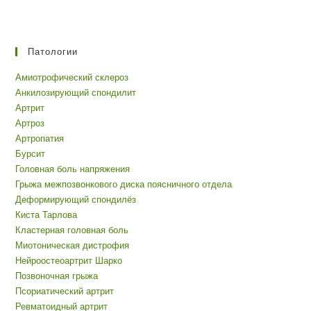
Патологии
Амиотрофический склероз
Анкилозирующий спондилит
Артрит
Артроз
Артропатия
Бурсит
Головная боль напряжения
Грыжа межпозвонкового диска поясничного отдела
Деформирующий спондилёз
Киста Тарлова
Кластерная головная боль
Миотоническая дистрофия
Нейроостеоартрит Шарко
Позвоночная грыжа
Псориатический артрит
Ревматоидный артрит