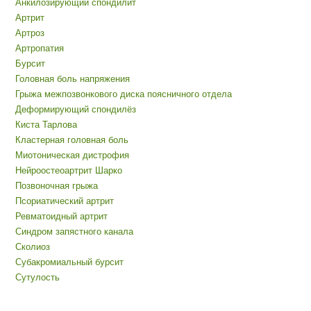
Анкилозирующий спондилит
Артрит
Артроз
Артропатия
Бурсит
Головная боль напряжения
Грыжа межпозвонкового диска поясничного отдела
Деформирующий спондилёз
Киста Тарлова
Кластерная головная боль
Миотоническая дистрофия
Нейроостеоартрит Шарко
Позвоночная грыжа
Псориатический артрит
Ревматоидный артрит
Синдром запястного канала
Сколиоз
Субакромиальный бурсит
Сутулость