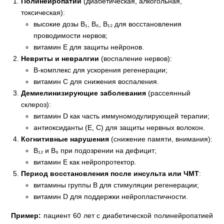
Полинейропатии
(диабетическая, алкогольная,
токсическая):
высокие дозы В₁, В₆, В₁₂ для восстановления
проводимости нервов;
витамин Е для защиты нейронов.
Невриты и невралгии
(воспаление нервов):
В-комплекс для ускорения регенерации;
витамин С для снижения воспаления.
Демиелинизирующие заболевания
(рассеянный
склероз):
витамин D как часть иммуномодулирующей терапии;
антиоксиданты (Е, С) для защиты нервных волокон.
Когнитивные нарушения
(снижение памяти, внимания):
В₁₂ и В₉ при подозрении на дефицит;
витамин Е как нейропротектор.
Период восстановления после инсульта или ЧМТ
:
витамины группы В для стимуляции регенерации;
витамин D для поддержки нейропластичности.
Пример:
пациент 60 лет с диабетической полинейропатией