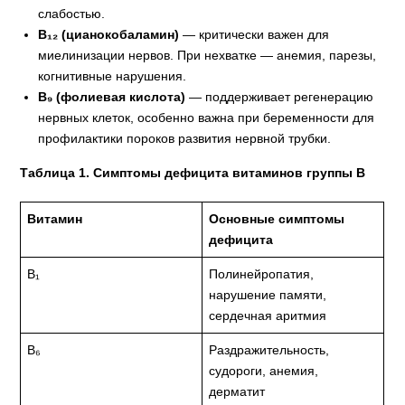
слабостью.
В₁₂ (цианокобаламин)
— критически важен для
миелинизации нервов. При нехватке — анемия, парезы,
когнитивные нарушения.
В₉ (фолиевая кислота)
— поддерживает регенерацию
нервных клеток, особенно важна при беременности для
профилактики пороков развития нервной трубки.
Таблица 1. Симптомы дефицита витаминов группы В
Витамин
Основные симптомы
дефицита
В₁
Полинейропатия,
нарушение памяти,
сердечная аритмия
В₆
Раздражительность,
судороги, анемия,
дерматит