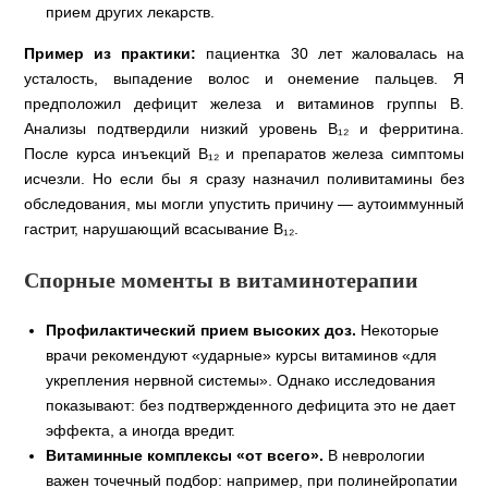
прием других лекарств.
Пример из практики:
пациентка 30 лет жаловалась на
усталость, выпадение волос и онемение пальцев. Я
предположил дефицит железа и витаминов группы В.
Анализы подтвердили низкий уровень В₁₂ и ферритина.
После курса инъекций В₁₂ и препаратов железа симптомы
исчезли. Но если бы я сразу назначил поливитамины без
обследования, мы могли упустить причину — аутоиммунный
гастрит, нарушающий всасывание В₁₂.
Спорные моменты в витаминотерапии
Профилактический прием высоких доз.
Некоторые
врачи рекомендуют «ударные» курсы витаминов «для
укрепления нервной системы». Однако исследования
показывают: без подтвержденного дефицита это не дает
эффекта, а иногда вредит.
Витаминные комплексы «от всего».
В неврологии
важен точечный подбор: например, при полинейропатии