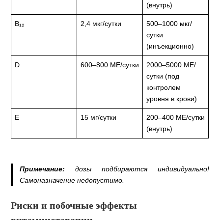
(внутрь)
В₁₂
2,4 мкг/сутки
500–1000 мкг/
сутки
(инъекционно)
D
600–800 МЕ/сутки
2000–5000 МЕ/
сутки (под
контролем
уровня в крови)
Е
15 мг/сутки
200–400 МЕ/сутки
(внутрь)
Примечание:
дозы подбираются индивидуально!
Самоназначение недопустимо.
Риски и побочные эффекты
витаминотерапии