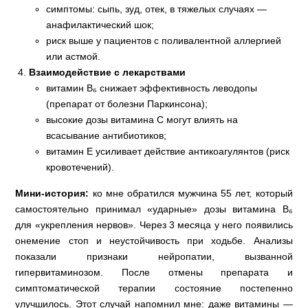
симптомы: сыпь, зуд, отек, в тяжелых случаях —
анафилактический шок;
риск выше у пациентов с поливалентной аллергией
или астмой.
Взаимодействие с лекарствами
витамин В₆ снижает эффективность леводопы
(препарат от болезни Паркинсона);
высокие дозы витамина С могут влиять на
всасывание антибиотиков;
витамин Е усиливает действие антикоагулянтов (риск
кровотечений).
Мини‑история:
ко мне обратился мужчина 55 лет, который
самостоятельно принимал «ударные» дозы витамина В₆
для «укрепления нервов». Через 3 месяца у него появились
онемение стоп и неустойчивость при ходьбе. Анализы
показали признаки нейропатии, вызванной
гипервитаминозом. После отмены препарата и
симптоматической терапии состояние постепенно
улучшилось. Этот случай напомнил мне: даже витамины —