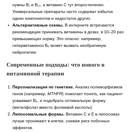
нужны В₁ и В₁₂, а витамин С тут второстепенен.
Универсальные препараты часто содержат избыток
одних компонентов и недостаток других.
Альтернативные схемы.
В интернете встречаются
рекомендации принимать витамины в дозах, в 10–20 раз
превышающих норму. Это опасно: например,
гипервитаминоз В₆ может вызвать необратимую
нейропатию.
Современные подходы: что нового в
витаминной терапии
Персонализация по генетике.
Анализ полиморфизмов
генов (например,
MTHFR
) помогает понять, как пациент
усваивает В₉, и подобрать оптимальную форму
(метилфолат вместо фолиевой кислоты).
Липосомальные формы.
Витамин С и Е в липосомах
лучше проникают в клетки, снижая риск побочных
эффектов.