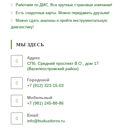
Работаем по ДМС. Все крупные страховые компании!
Есть скидочные карты. Можно передавать друзьям!
Можно сдать анализы и пройти инструментальную
диагностику!
МЫ ЗДЕСЬ
Адрес
СПб, Средний проспект В.О., дом 17
(Василеостровский район)
Городской
+7 (812) 323-15-03
Откроется
Мобильный
в
+7 (981) 245-88-86
вашем
Откроется
приложении
Email:
в
Откроется
info@buduzdorov.ru
вашем
в
приложении
вашем