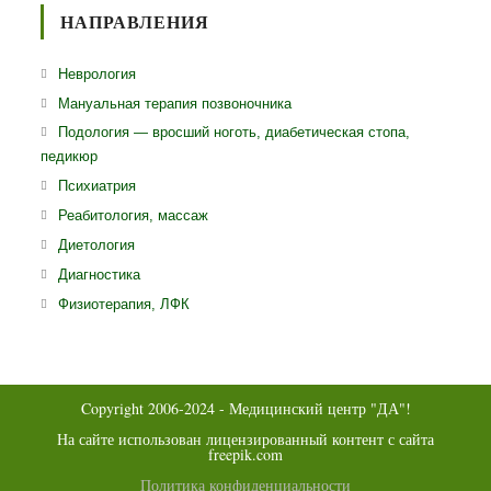
приложении
НАПРАВЛЕНИЯ
Откроется
Неврология
в
Откроется
Мануальная терапия позвоночника
новой
в
Откро
Подология — вросший ноготь, диабетическая стопа,
вкладке
новой
педикюр
в
вкладке
ново
Откроется
Психиатрия
вклад
в
Откроется
Реабитология, массаж
новой
в
Откроется
Диетология
вкладке
новой
в
Откроется
Диагностика
вкладке
новой
в
Откроется
Физиотерапия, ЛФК
вкладке
новой
в
вкладке
новой
вкладке
Copyright 2006-2024 - Медицинский центр "ДА"!
На сайте использован лицензированный контент с сайта
freepik.com
Политика конфиденциальности