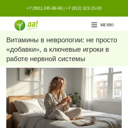
Перейти
+7 (981) 245-88-86
|
+7 (812) 323-15-03
к
содержимому
МЕНЮ
Витамины в неврологии: не просто
«добавки», а ключевые игроки в
работе нервной системы