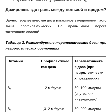
добавляют магний (улучшает усвоение В₆).
Дозировки: где грань между пользой и вредом?
Важно: терапевтические дозы витаминов в неврологии часто
выше профилактических. Но превышение порога
токсичности опасно!
Таблица 2. Рекомендуемые терапевтические дозы при
неврологических состояниях
Витамин
Профилактичес
Терапевтическа
кая доза
я доза (при
неврологически
х показаниях)
В₁
1–2 мг/сутки
50–100 мг/сутки
(внутрь или
инъекционно)
В₆
1,3–2 мг/сутки
50–200 мг/сутки