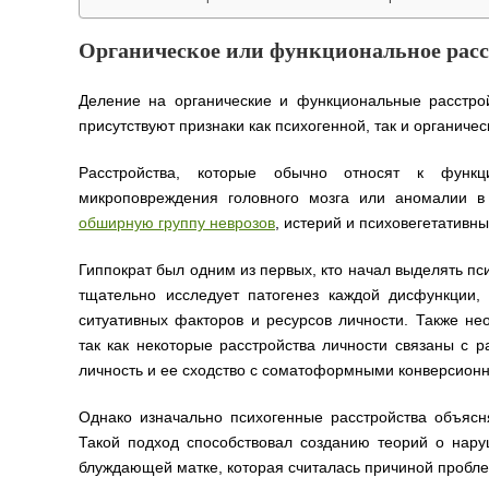
Органическое или функциональное расс
Деление на органические и функциональные расстрой
присутствуют признаки как психогенной, так и органич
Расстройства, которые обычно относят к функц
микроповреждения головного мозга или аномалии в
обширную группу неврозов
, истерий и психовегетативн
Гиппократ был одним из первых, кто начал выделять пс
тщательно исследует патогенез каждой дисфункции, 
ситуативных факторов и ресурсов личности. Также не
так как некоторые расстройства личности связаны с р
личность и ее сходство с соматоформными конверсион
Однако изначально психогенные расстройства объясн
Такой подход способствовал созданию теорий о нару
блуждающей матке, которая считалась причиной пробл