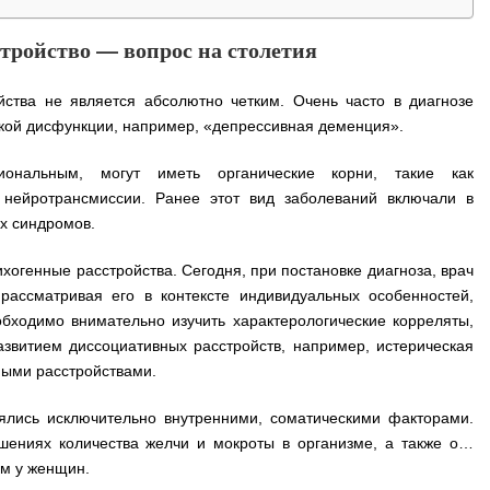
тройство — вопрос на столетия
ства не является абсолютно четким. Очень часто в диагнозе
еской дисфункции, например, «депрессивная деменция».
иональным, могут иметь органические корни, такие как
 нейротрансмиссии. Ранее этот вид заболеваний включали в
ых синдромов.
ихогенные расстройства. Сегодня, при постановке диагноза, врач
рассматривая его в контексте индивидуальных особенностей,
обходимо внимательно изучить характерологические корреляты,
азвитием диссоциативных расстройств, например, истерическая
ными расстройствами.
ялись исключительно внутренними, соматическими факторами.
шениях количества желчи и мокроты в организме, а также о…
ем у женщин.