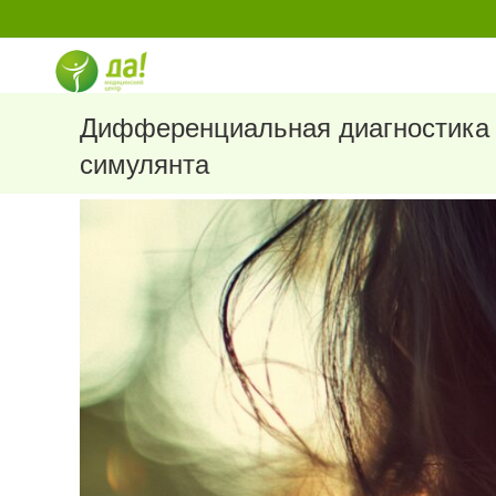
Перейти
к
содержимому
Дифференциальная диагностика 
симулянта