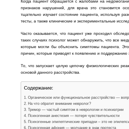
Когда пациент обращается с жалобами на недомогание
признаков нарушений, для врача это становится ос
тщательно изучает состояние пациента, используя ра
тесты, а также клинические и экспериментальные иссле
Часто оказывается, что пациент уже проходил обследо
таких случаях психолог может обнаружить, что все ме
которые могли бы объяснить симптомы пациента. Это
причин, которые приводят к появлению и поддержанию 
То, что запускает целую цепочку физиологических реа
основой данного расстройства.
Содержание:
Органическое или функциональное расстройство — вопр
На что обратит внимание невролог?
Тремор — частый симптом в неврологии и психиатрии
Психогенная анестезия — потеря чувствительности
Психогенные эпилептические припадки – это не эпилепс
Психогенная афония — молчание в знак протеста