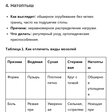
4. Натоптыш
Как выглядит:
обширное огрубевание без четких
границ, часто на подушечке стопы.
Причина:
неравномерное распределение нагрузки.
Что делать:
регулярный уход, ортопедические
приспособления.
Таблица 1. Как отличить виды мозолей
Признак
Водяная
Сухая
Стержне
Натопты
вая
ш
Форма
Пузырь
Плотное
Круг с
Обширно
пятно
точкой
е
утолщени
е
Боль
Резкая
Умеренн
Сильная,
Ноющая
при
ая
«стреляю
при