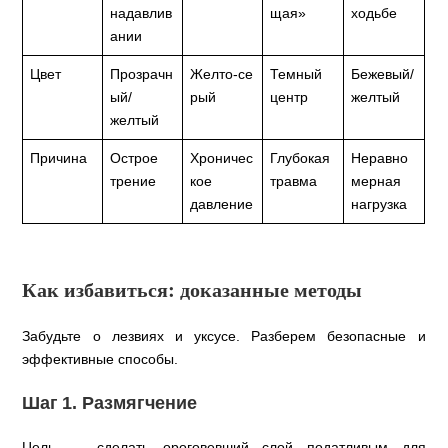
надавлив
щая»
ходьбе
ании
Цвет
Прозрачн
Желто‑се
Темный
Бежевый/
ый/
рый
центр
желтый
желтый
Причина
Острое
Хроничес
Глубокая
Неравно
трение
кое
травма
мерная
давление
нагрузка
Как избавиться: доказанные методы
Забудьте о лезвиях и уксусе. Разберем безопасные и
эффективные способы.
Шаг 1. Размягчение
Цель — сделать ороговевший слой податливым для