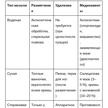
Тип мозоли
Размягчени
Удаление
Медикамент
е
ы
Водяная
Антисептиче
Не
Антисептики
ская
требуется
(хлоргексиди
обработка,
(при
н,
стерильная
целостности
мирамистин)
повязка
пузыря)
,
заживляющи
е мази
(декспантен
ол)
Сухая
Теплые
Пемза, терка
Салицилова
ванночки,
для ног
я мазь (3–
кератолитич
(после
5 %), кремы
еские кремы
размягчения
с мочевиной
)
(10–20 %)
Стержневая
Только у
Аппаратное
Противовосп