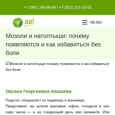
Перейти
+7 (981) 245-88-86
|
+7 (812) 323-15-03
к
содержимому
МЕНЮ
Мозоли и натоптыши: почему
появляются и как избавиться без
боли
Оксана Георгиевна Авашева
Подолог, специалист по педикюру и маникюру
Представьте: вы купили красивые туфли, отходили в них
пару часов — а на следующий день уже хромаете. Или