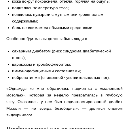
кожа вокруг покраснела, отекла, горячая на ощупь;
поднялась температура тела;
появились пузырьки с мутным или кровянистым
содержимым;
боль не снимается обычными средствами.
Особенно бдительны должны быть люди с:
сахарным диабетом (риск синдрома диабетической
стопы);
варикозом и тромбофлебитом;
иммунодефицитными состояниями;
нейропатиями (сниженной чувствительностью ног).
«Однажды ко мне обратилась пациентка с «маленькой
мозолью», которая за неделю превратилась в глубокую
язву. Оказалось, у нее был недиагностированный диабет.
Мозоли — не всегда безобидны», — делится опытом
эндокринолог.
Профилактика: как не допустить