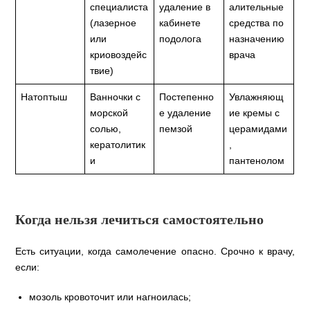
специалиста
удаление в
алительные
(лазерное
кабинете
средства по
или
подолога
назначению
криовоздейс
врача
твие)
Натоптыш
Ванночки с
Постепенно
Увлажняющ
морской
е удаление
ие кремы с
солью,
пемзой
церамидами
кератолитик
,
и
пантенолом
Когда нельзя лечиться самостоятельно
Есть ситуации, когда самолечение опасно. Срочно к врачу,
если:
мозоль кровоточит или нагноилась;