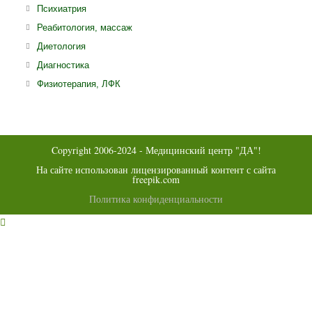
вкладке
ново
Откроется
Психиатрия
вклад
в
Откроется
Реабитология, массаж
новой
в
Откроется
Диетология
вкладке
новой
в
Откроется
Диагностика
вкладке
новой
в
Откроется
Физиотерапия, ЛФК
вкладке
новой
в
вкладке
новой
вкладке
Copyright 2006-2024 - Медицинский центр "ДА"!
На сайте использован лицензированный контент с сайта
freepik.com
Политика конфиденциальности