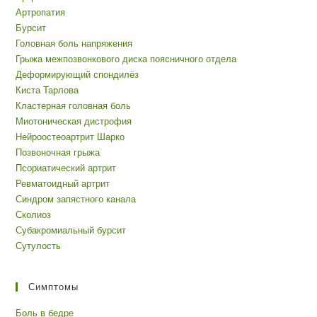
Артропатия
Бурсит
Головная боль напряжения
Грыжа межпозвонкового диска поясничного отдела
Деформирующий спондилёз
Киста Тарлова
Кластерная головная боль
Миотоническая дистрофия
Нейроостеоартрит Шарко
Позвоночная грыжа
Псориатический артрит
Ревматоидный артрит
Синдром запястного канала
Сколиоз
Субакромиальный бурсит
Сутулость
Симптомы
Боль в бедре