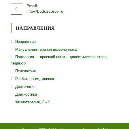
приложении
Email:
в
Откроется
info@buduzdorov.ru
вашем
в
приложении
вашем
приложении
НАПРАВЛЕНИЯ
Откроется
Неврология
в
Откроется
Мануальная терапия позвоночника
новой
в
Откро
Подология — вросший ноготь, диабетическая стопа,
вкладке
новой
педикюр
в
вкладке
ново
Откроется
Психиатрия
вклад
в
Откроется
Реабитология, массаж
новой
в
Откроется
Диетология
вкладке
новой
в
Откроется
Диагностика
вкладке
новой
в
Откроется
Физиотерапия, ЛФК
вкладке
новой
в
вкладке
новой
вкладке