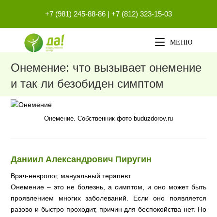
Перейти
+7 (981) 245-88-86
|
+7 (812) 323-15-03
к
содержимому
МЕНЮ
Онемение: что вызывает онемение
и так ли безобиден симптом
Онемение. Собственник фото buduzdorov.ru
Даниил Александрович Пиругин
Врач-невролог, мануальный терапевт
Онемение – это не болезнь, а симптом, и оно может быть
проявлением многих заболеваний. Если оно появляется
разово и быстро проходит, причин для беспокойства нет. Но