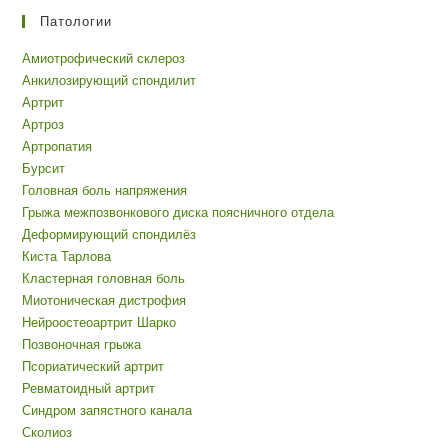
Патологии
Амиотрофический склероз
Анкилозирующий спондилит
Артрит
Артроз
Артропатия
Бурсит
Головная боль напряжения
Грыжа межпозвонкового диска поясничного отдела
Деформирующий спондилёз
Киста Тарлова
Кластерная головная боль
Миотоническая дистрофия
Нейроостеоартрит Шарко
Позвоночная грыжа
Псориатический артрит
Ревматоидный артрит
Синдром запястного канала
Сколиоз