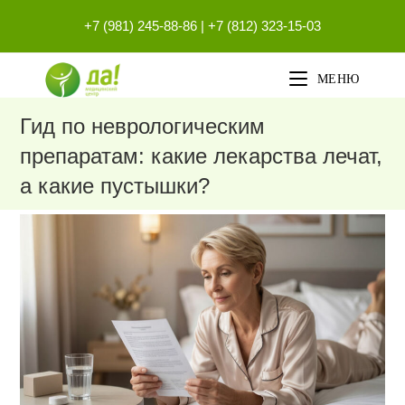
Перейти
+7 (981) 245-88-86
|
+7 (812) 323-15-03
к
содержимому
МЕНЮ
Гид по неврологическим
препаратам: какие лекарства лечат,
а какие пустышки?