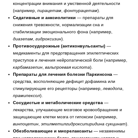
концентрации внимания и умственной деятельности
(например,
пирацетам
,
фонтурацетам
).
Седативные и анксиолитики
— препараты для
снижения тревожности, нормализации сна и
стабилизации эмоционального фона (например,
диазепам
,
гидроксизин
).
Противосудорожные (антиконвульсанты)
—
медикаменты для предотвращения эпилептических
приступов и лечения нейропатической боли (например,
карбамазепин
,
вальпроевая кислота
).
Препараты для лечения болезни Паркинсона
—
средства, восполняющие дефицит дофамина или
стимулирующие его рецепторы (например,
леводопа
,
прамипексол
).
Сосудистые и метаболические средства
—
лекарства, улучшающие мозговое кровообращение и
защищающие клетки мозга от гипоксии (например,
винпоцетин
,
этилметилгидроксипиридина сукцинат
).
Обезболивающие и миорелаксанты
— незаменимы