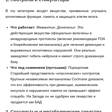
В эту категорию входят вещества, призванные улучшать
когнитивные функции, память и защищать клетки мозга.
Что работает:
Мемантин
,
Донепезил
. Эти
действующие вещества официально включены в
международные протоколы (включая рекомендации FDA
и Кокрейновские метаанализы) для лечения деменции и
выраженных когнитивных нарушений. Они реально
замедляют гибель нейронов и имеют строго доказанную
базу.
Что под сомнением (пустышка):
Пирацетам
.
Старейший представитель «классических» ноотропов.
Крупные независимые метаанализы Cochrane доказали,
что его эффективность при деменции, ишемическом
инсульте и нарушениях памяти не превышает эффект
плацебо. На Западе он не одобрен как лекарство и
продается как БАД.
2. Сосудистые и метаболические средства