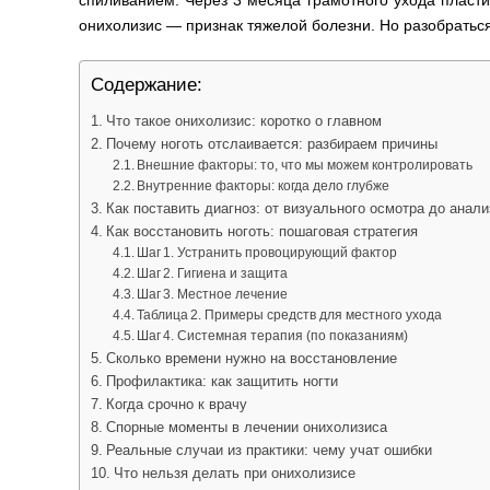
спиливанием. Через 3 месяца грамотного ухода пластин
онихолизис — признак тяжелой болезни. Но разобраться 
Содержание:
Что такое онихолизис: коротко о главном
Почему ноготь отслаивается: разбираем причины
Внешние факторы: то, что мы можем контролировать
Внутренние факторы: когда дело глубже
Как поставить диагноз: от визуального осмотра до анали
Как восстановить ноготь: пошаговая стратегия
Шаг 1. Устранить провоцирующий фактор
Шаг 2. Гигиена и защита
Шаг 3. Местное лечение
Таблица 2. Примеры средств для местного ухода
Шаг 4. Системная терапия (по показаниям)
Сколько времени нужно на восстановление
Профилактика: как защитить ногти
Когда срочно к врачу
Спорные моменты в лечении онихолизиса
Реальные случаи из практики: чему учат ошибки
Что нельзя делать при онихолизисе