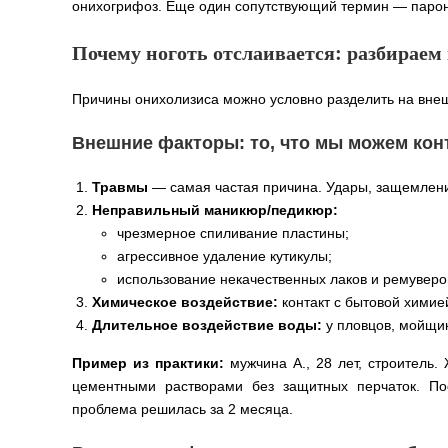
онихогрифоз. Еще один сопутствующий термин — парон
Почему ноготь отслаивается: разбирае
Причины онихолизиса можно условно разделить на внеш
Внешние факторы: то, что мы можем ко
Травмы
— самая частая причина. Удары, защемления
Неправильный маникюр/педикюр:
чрезмерное спиливание пластины;
агрессивное удаление кутикулы;
использование некачественных лаков и ремуверо
Химическое воздействие:
контакт с бытовой химией
Длительное воздействие воды:
у пловцов, мойщик
Пример из практики:
мужчина А., 28 лет, строитель.
цементными растворами без защитных перчаток. По
проблема решилась за 2 месяца.