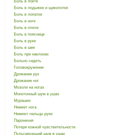
Боль в локте
Боль в лодыжке и щиколотке
Боль в лопатке
Боль в ноге
Боль в плече
Боль в пояснице
Боль в руке
Боль в шее
Боль при наклонах
Больно сидеть
Головокружение
Дрожание рук
Дрожание ног
Мозоли на ногах
Монотонный шум в ушах
Мурашки
Немеет нога
Немеют пальцы руки
Паронихия
Потеря кожной чувствительности
Пульсирующий шум в ушах