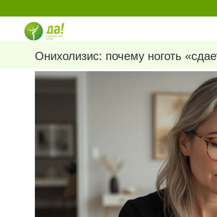
Перейти
к
содержимому
Онихолизис: почему ноготь «сдае