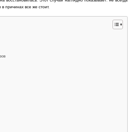
а восстановилась. Этот случай наглядно показывает: не всегда
в причинах все же стоит.
зов