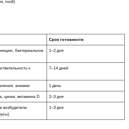
, гной).
т
Срок готовности
екцию, бактериальное
1–2 дня
вствительность к
7–14 дней
аления, анемии
1 день
а, цинка, витамина D
2–3 дня
е возбудители
1–3 дня
русы)