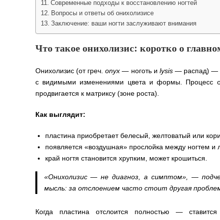
Современные подходы к восстановлению ногтей
Вопросы и ответы об онихолизисе
Заключение: ваши ногти заслуживают внимания
Что такое онихолизис: коротко о главно
Онихолизис (от греч.
onyx
— ноготь и
lysis
— распад) — э
с видимыми изменениями цвета и формы. Процесс об
продвигается к матриксу (зоне роста).
Как выглядит:
пластина приобретает белесый, желтоватый или кори
появляется «воздушная» прослойка между ногтем и 
край ногтя становится хрупким, может крошиться.
«Онихолизис — не диагноз, а симптом», — подч
мысль: за отслоением часто стоит другая пробле
Когда пластина отслоится полностью — ставится