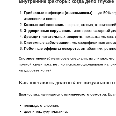
Внутренние факторы: когда дело глубже
Грибковые инфекции (онихомикозы)
— до 50% сл
изменением цвета.
Кожные заболевания:
псориаз, экзема, атопический
Эндокринные нарушения:
гипотиреоз, сахарный ди
Дефицит питательных веществ:
нехватка железа, 
Системные заболевания:
железодефицитная анемия
Побочные эффекты лекарств:
антибиотики, ретин
Спорное мнение:
некоторые специалисты считают, что 
прямой связи пока нет, но психоэмоциональное напряж
на здоровье ногтей.
Как поставить диагноз: от визуального 
Диагностика начинается с
клинического осмотра
. Вра
площадь отслоения;
цвет и текстуру пластины;