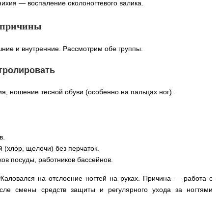
ихия — воспаление околоногтевого валика.
м причины
ние и внутренние. Рассмотрим обе группы.
нтролировать
, ношение тесной обуви (особенно на пальцах ног).
в.
 (хлор, щелочи) без перчаток.
ов посуды, работников бассейнов.
 Жаловался на отслоение ногтей на руках. Причина — работа с
сле смены средств защиты и регулярного ухода за ногтями