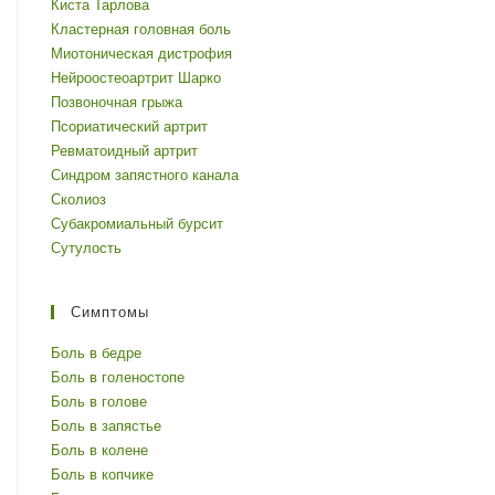
Киста Тарлова
Кластерная головная боль
Миотоническая дистрофия
Нейроостеоартрит Шарко
Позвоночная грыжа
Псориатический артрит
Ревматоидный артрит
Синдром запястного канала
Сколиоз
Субакромиальный бурсит
Сутулость
Симптомы
Боль в бедре
Боль в голеностопе
Боль в голове
Боль в запястье
Боль в колене
Боль в копчике