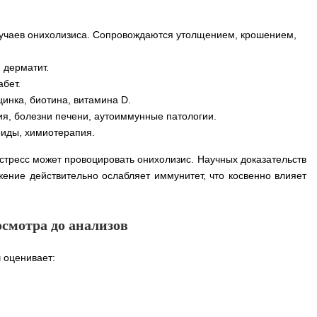
учаев онихолизиса. Сопровождаются утолщением, крошением,
 дерматит.
абет.
цинка, биотина, витамина D.
, болезни печени, аутоиммунные патологии.
оиды, химиотерапия.
стресс может провоцировать онихолизис. Научных доказательств
ение действительно ослабляет иммунитет, что косвенно влияет
осмотра до анализов
ч оценивает: