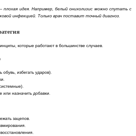
плохая идея. Например, белый онихолизис можно спутать с
ковой инфекцией. Только врач поставит точный диагноз.
ратегия
инципы, которые работают в большинстве случаев.
р
 обувь, избегать ударов).
ки.
системные).
 или назначить добавки.
ежать зацепов.
авмирования.
 восстановления.