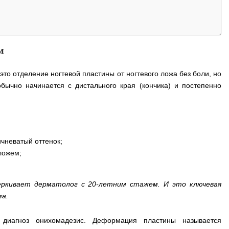
м
то отделение ногтевой пластины от ногтевого ложа без боли, но
ычно начинается с дистального края (кончика) и постепенно
чневатый оттенок;
ложем;
еркивает дерматолог с 20‑летним стажем. И это ключевая
ма.
 диагноз онихомадезис. Деформация пластины называется