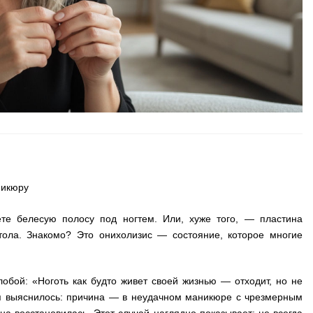
никюру
ете белесую полосу под ногтем. Или, хуже того, — пластина
стола. Знакомо? Это онихолизис — состояние, которое многие
обой: «Ноготь как будто живет своей жизнью — отходит, но не
ния выяснилось: причина — в неудачном маникюре с чрезмерным