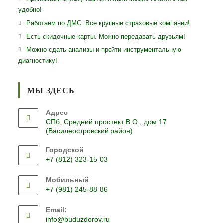
удобно!
Работаем по ДМС. Все крупные страховые компании!
Есть скидочные карты. Можно передавать друзьям!
Можно сдать анализы и пройти инструментальную
диагностику!
МЫ ЗДЕСЬ
Адрес
СПб, Средний проспект В.О., дом 17
(Василеостровский район)
Городской
+7 (812) 323-15-03
Откроется
Мобильный
в
+7 (981) 245-88-86
вашем
Откроется
приложении
Email:
в
Откроется
info@buduzdorov.ru
вашем