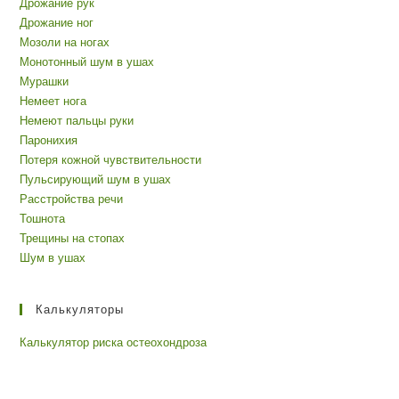
Дрожание рук
Дрожание ног
Мозоли на ногах
Монотонный шум в ушах
Мурашки
Немеет нога
Немеют пальцы руки
Паронихия
Потеря кожной чувствительности
Пульсирующий шум в ушах
Расстройства речи
Тошнота
Трещины на стопах
Шум в ушах
Калькуляторы
Калькулятор риска остеохондроза