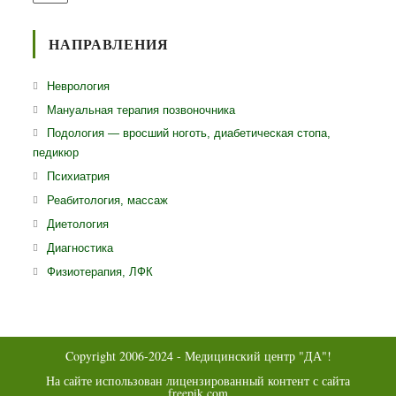
в
приложении
вашем
приложении
НАПРАВЛЕНИЯ
Откроется
Неврология
в
Откроется
Мануальная терапия позвоночника
новой
в
Откро
Подология — вросший ноготь, диабетическая стопа,
вкладке
новой
педикюр
в
вкладке
ново
Откроется
Психиатрия
вклад
в
Откроется
Реабитология, массаж
новой
в
Откроется
Диетология
вкладке
новой
в
Откроется
Диагностика
вкладке
новой
в
Откроется
Физиотерапия, ЛФК
вкладке
новой
в
вкладке
новой
вкладке
Copyright 2006-2024 - Медицинский центр "ДА"!
На сайте использован лицензированный контент с сайта
freepik.com