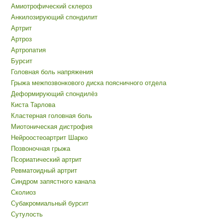
Амиотрофический склероз
Анкилозирующий спондилит
Артрит
Артроз
Артропатия
Бурсит
Головная боль напряжения
Грыжа межпозвонкового диска поясничного отдела
Деформирующий спондилёз
Киста Тарлова
Кластерная головная боль
Миотоническая дистрофия
Нейроостеоартрит Шарко
Позвоночная грыжа
Псориатический артрит
Ревматоидный артрит
Синдром запястного канала
Сколиоз
Субакромиальный бурсит
Сутулость