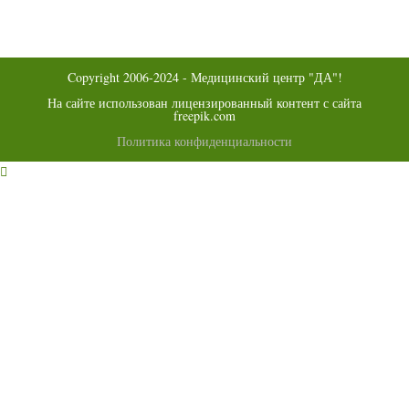
вкладке
новой
в
вкладке
новой
вкладке
Copyright 2006-2024 - Медицинский центр "ДА"!
На сайте использован лицензированный контент с сайта
freepik.com
Политика конфиденциальности