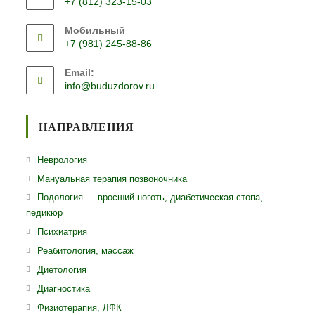
+7 (812) 323-15-03
Откроется
Мобильный
в
+7 (981) 245-88-86
вашем
Откроется
приложении
Email:
в
Откроется
info@buduzdorov.ru
вашем
в
приложении
вашем
приложении
НАПРАВЛЕНИЯ
Откроется
Неврология
в
Откроется
Мануальная терапия позвоночника
новой
в
Откро
Подология — вросший ноготь, диабетическая стопа,
вкладке
новой
педикюр
в
вкладке
ново
Откроется
Психиатрия
вклад
в
Откроется
Реабитология, массаж
новой
в
Откроется
Диетология
вкладке
новой
в
Откроется
Диагностика
вкладке
новой
в
Откроется
Физиотерапия, ЛФК