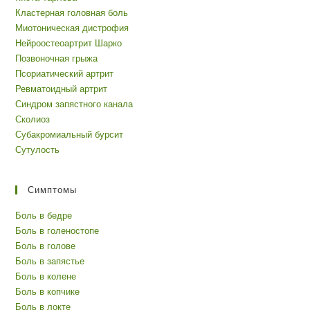
Кластерная головная боль
Миотоническая дистрофия
Нейроостеоартрит Шарко
Позвоночная грыжа
Псориатический артрит
Ревматоидный артрит
Синдром запястного канала
Сколиоз
Субакромиальный бурсит
Сутулость
Симптомы
Боль в бедре
Боль в голеностопе
Боль в голове
Боль в запястье
Боль в колене
Боль в копчике
Боль в локте