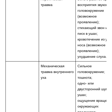
травма
восприятия звуков;
головокружение
(возможное
проявление);
стихающий звон или
писк в ушах;
кровотечение из уха
носа (возможное
проявление);
ухудшение слуха.
Механическая
Сильное
травма внутреннего
головокружение;
уха
тошнота;
одно- или
двусторонний шум в
ушах;
ощущение вращени
окружающих