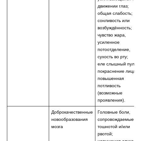
движении глаз;
общая слабость;
сонливость или
возбуждённость;
чувство жара,
усиленное
потоотделение,
сухость во рту;
еле слышный пульс;
покраснение лица,
повышенная
потливость
(возможные
проявления).
Доброкачественные
Головные боли,
новообразования
сопровождаемые
мозга
тошнотой и/или
рвотой;