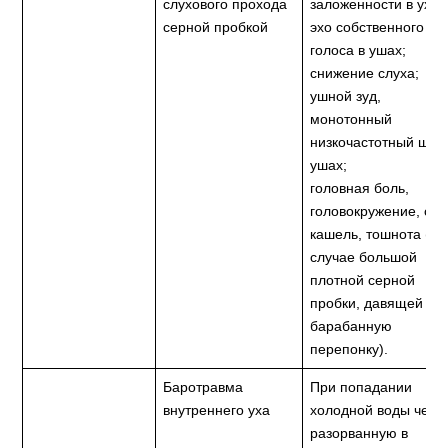
слухового прохода
заложенности в ухе;
серной пробкой
эхо собственного
голоса в ушах;
снижение слуха;
ушной зуд,
монотонный
низкочастотный шум
ушах;
головная боль,
головокружение, сух
кашель, тошнота (в
случае большой
плотной серной
пробки, давящей на
барабанную
перепонку).
Баротравма
При попадании
внутреннего уха
холодной воды чере
разорванную в