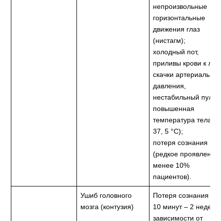
непроизвольные
горизонтальные
движения глаз
(нистагм);
холодный пот,
приливы крови к лиц
скачки артериальног
давления,
нестабильный пульс
повышенная
температура тела (д
37, 5 °C);
потеря сознания
(редкое проявление:
менее 10%
пациентов).
Ушиб головного
Потеря сознания на
мозга (контузия)
10 минут – 2 недели 
зависимости от