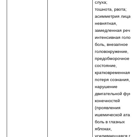
слуха;
тошнота, рвота;
асимметрия лица,
невнятная,
замедленная речь;
интенсивная головн
боль, внезапное
головокружение,
предобморочное
состояние,
кратковременная
потеря сознания,
нарушение
двигательной функц
конечностей
(проявления
ишемической атаки)
боль в глазных
яблоках,
усиливающаяся при