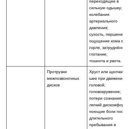
переходящее в
сильную одышку;
колебания
артериального
давления;
сухость, першение,
ощущение кома в
горле, затруднённое
глотание;
тошнота и рвота.
Протрузии
Хруст или щелчки в
межпозвоночных
шее при движениях
дисков
головой;
головокружение;
потери сознания;
легкий дискомфорт 
ноющие боли после
длительного
пребывания в