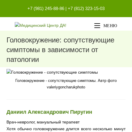
Перейти
+7 (981) 245-88-86
|
+7 (812) 323-15-03
к
содержимому
МЕНЮ
Головокружение: сопутствующие
симптомы в зависимости от
патологии
Головокружение - сопутствующие симптомы. Автр фото
valeriygoncharukphoto
Даниил Александрович Пиругин
Врач-невролог, мануальный терапевт
Хотя обычно головокружение длится всего несколько минут