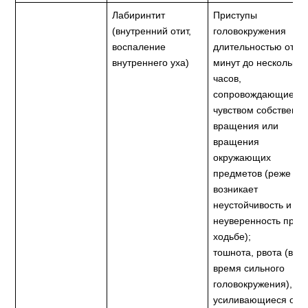
Лабиринтит
Приступы
(внутренний отит,
головокружения
воспаление
длительностью от 2-
внутреннего уха)
минут до нескольких
часов,
сопровождающиеся
чувством собственно
вращения или
вращения
окружающих
предметов (реже
возникает
неустойчивость и
неуверенность при
ходьбе);
тошнота, рвота (во
время сильного
головокружения),
усиливающиеся от