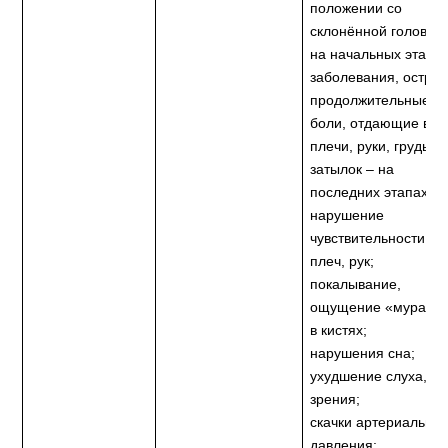
положении со
склонённой головой
на начальных этапа
заболевания, острые
продолжительные
боли, отдающие в
плечи, руки, грудь,
затылок – на
последних этапах;
нарушение
чувствительности ше
плеч, рук;
покалывание,
ощущение «мураше
в кистях;
нарушения сна;
ухудшение слуха,
зрения;
скачки артериальног
давления;