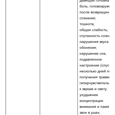
давящая головная
боль, головокружен
после возвращения 
сознание;
тошнота;
общая слабость;
спутанность сознани
нарушения вкуса и
обоняния;
нарушение сна,
подавленное
настроение (спустя
несколько дней пос
получения травмы);
гиперчувствительнос
к звукам и свету;
ухудшение
концентрации
внимания и памяти,
звон в ушах;