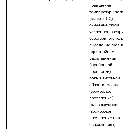
повышение
температуры тела
(выше 38°C);
снижение слуха;
усиленное восприят
собственного голоса
выделение гноя из у
(при гнойном
расплавлении
барабанной
перепонки);
боль в височной
области головы
(возможное
проявление);
головокружение
(возможное
проявление при
осложнениях).