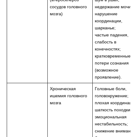
сосудов головного
недержание мочи;
мозга)
нарушение
координации,
шарканье;
частые падения,
слабость в
конечностях;
кратковременные
потери сознания
(возможное
проявление).
Хроническая
Головные боли,
ишемия головного
головокружение;
мозга
плохая координация
шаткость походки;
эмоциональная
нестабильность;
снижение внимания;