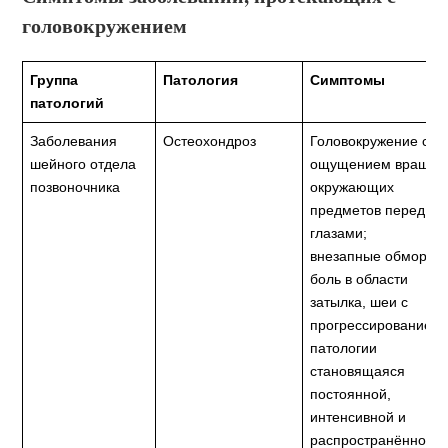
головокружением
Группа
Патология
Симптомы
патологий
Заболевания
Остеохондроз
Головокружение с
шейного отдела
ощущением вращен
позвоночника
окружающих
предметов перед
глазами;
внезапные обмороки
боль в области
затылка, шеи с
прогрессированием
патологии
становящаяся
постоянной,
интенсивной и
распространённой н