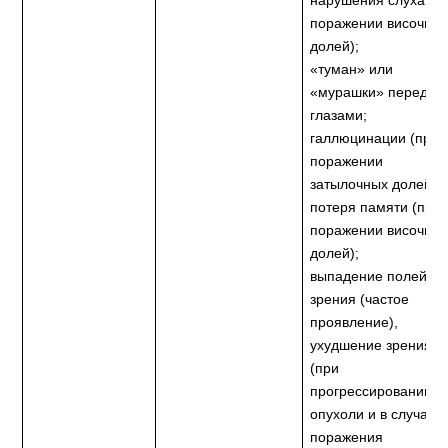
нарушения слуха (п
поражении височны
долей);
«туман» или
«мурашки» перед
глазами;
галлюцинации (при
поражении
затылочных долей),
потеря памяти (при
поражении височны
долей);
выпадение полей
зрения (частое
проявление),
ухудшение зрения
(при
прогрессировании
опухоли и в случае
поражения