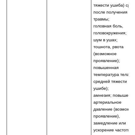
тяжести ушиба) сраз
после получения
травмы;
головная боль,
головокружения;
шум в ушах;
тошнота, рвота
(возможное
проявление);
повышенная
температура тела (п
средней тяжести
ушибе);
амнезия; повышенн
артериальное
давление (возможно
проявление),
замедление или
ускорение частоты