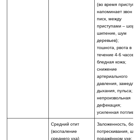
(во время приступа
напоминает звон ил
писк, между
приступами – шорох
шипение, шум
деревьев);
тошнота, рвота в
течение 4-6 часов;
бледная кожа;
снижение
артериального
давления, замедлен
дыхания, пульса;
непроизвольная
дефекация;
усиленная потливост
Средний отит
Заложенность, боль,
(воспаление
потрескивания, шум
среднего уха)
поражённом ухе;