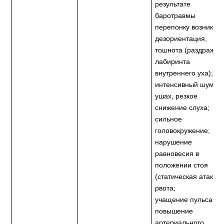
результате
баротравмы
перепонку возникае
дезориентация,
тошнота (раздражен
лабиринта
внутреннего уха);
интенсивный шум в
ушах, резкое
снижение слуха;
сильное
головокружение;
нарушение
равновесия в
положении стоя
(статическая атаксия
рвота;
учащение пульса,
повышение
артериального