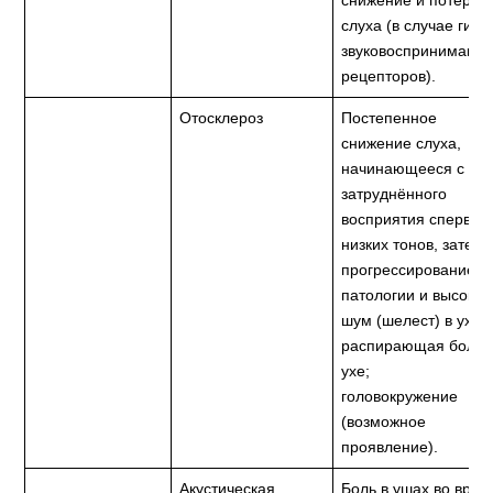
снижение и потеря
слуха (в случае гибе
звуковоспринимающ
рецепторов).
Отосклероз
Постепенное
снижение слуха,
начинающееся с
затруднённого
восприятия сперва
низких тонов, затем 
прогрессированием
патологии и высоких
шум (шелест) в ухе;
распирающая боль 
ухе;
головокружение
(возможное
проявление).
Акустическая
Боль в ушах во врем