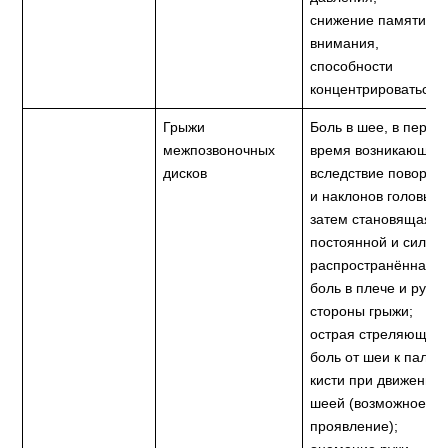
снижение памяти,
внимания,
способности
концентрироваться.
Грыжи
Боль в шее, в перво
межпозвоночных
время возникающая
дисков
вследствие поворот
и наклонов головы,
затем становящаяся
постоянной и сильно
распространённая
боль в плече и руке 
стороны грыжи;
острая стреляющая
боль от шеи к пальц
кисти при движения
шеей (возможное
проявление);