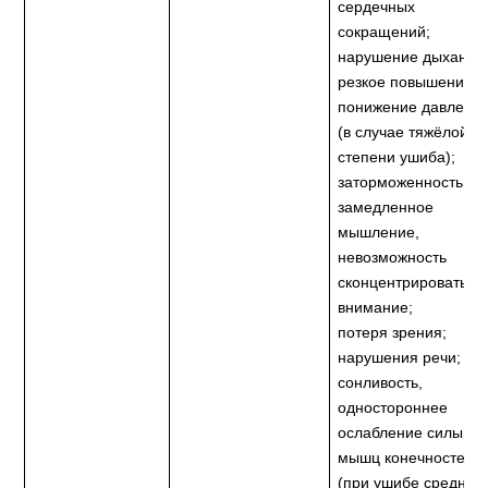
сердечных
сокращений;
нарушение дыхания
резкое повышение и
понижение давлени
(в случае тяжёлой
степени ушиба);
заторможенность,
замедленное
мышление,
невозможность
сконцентрировать
внимание;
потеря зрения;
нарушения речи;
сонливость,
одностороннее
ослабление силы
мышц конечностей
(при ушибе средней