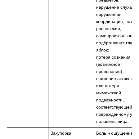
предметов;
нарушение слуха;
нарушенная
координация, потер
равновесия;
самопроизвольные
подёргивания глазн
яблок;
потеря сознания
(возможное
проявление);
снижение активност
или потеря
мимической
подвижности,
соответствующей
повреждённому уху
половины лица.
Закупорка
Боль и ощущение