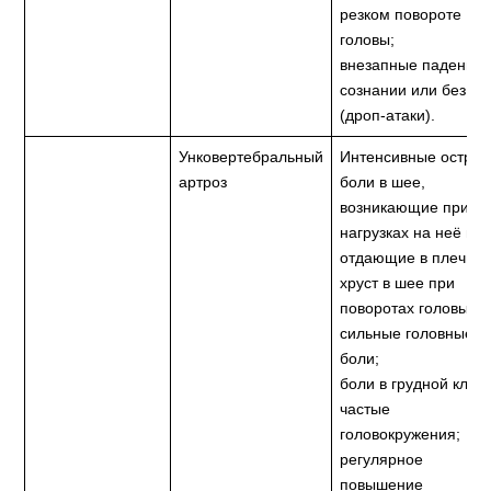
резком повороте
головы;
внезапные падения 
сознании или без не
(дроп-атаки).
Унковертебральный
Интенсивные остры
артроз
боли в шее,
возникающие при
нагрузках на неё и
отдающие в плечи;
хруст в шее при
поворотах головы;
сильные головные
боли;
боли в грудной клетк
частые
головокружения;
регулярное
повышение