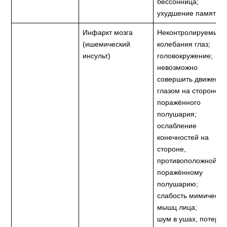
бессонница;
ухудшение памяти.
Инфаркт мозга
Неконтролируемые
(ишемический
колебания глаз;
инсульт)
головокружение;
невозможно
совершить движени
глазом на стороне
поражённого
полушария;
ослабление
конечностей на
стороне,
противоположной
поражённому
полушарию;
слабость мимически
мышц лица;
шум в ушах, потеря