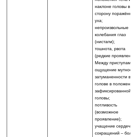
наклоне головы в
сторону поражённог
уха;
непроизвольные
колебания глаз
(нистагм);
тошнота, рвота
(редкие проявления)
Между приступами:
ощущение мутности
затуманенности в
голове в положении
зафиксированной
головы;
потливость
(возможное
проявление);
учащение сердечны
сокращений – более