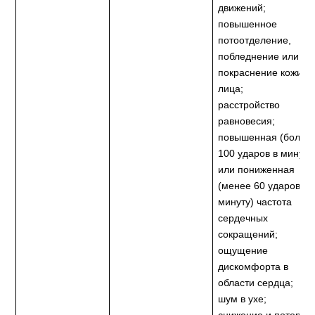
движений;
повышенное
потоотделение,
побледнение или
покраснение кожи
лица;
расстройство
равновесия;
повышенная (более
100 ударов в минуту
или пониженная
(менее 60 ударов в
минуту) частота
сердечных
сокращений;
ощущение
дискомфорта в
области сердца;
шум в ухе;