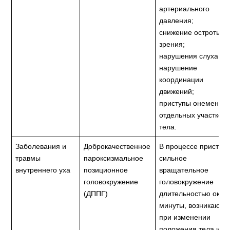
артериального
давления;
снижение остроты
зрения;
нарушения слуха;
нарушение
координации
движений;
приступы онемения
отдельных участков
тела.
Заболевания и
Доброкачественное
В процессе приступа
травмы
пароксизмальное
сильное
внутреннего уха
позиционное
вращательное
головокружение
головокружение
(ДППГ)
длительностью окол
минуты, возникающ
при изменении
положения тела и