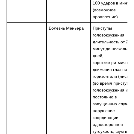
100 ударов в минуту
(возможное
проявление).
Болезнь Меньера
Приступы
головокружения
длительность от 20
минут до нескольких
дней;
короткие ритмичные
движения глаз по
горизонтали (нистаг
(во время приступа
головокружения или
постоянно в
запущенных случаях
нарушение
координации;
односторонняя
тугоухость, шум в у