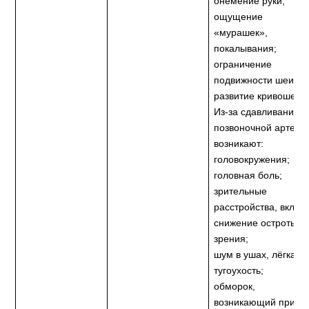
онемение руки,
ощущение
«мурашек»,
покалывания;
ограничение
подвижности шеи;
развитие кривошеи.
Из-за сдавливания
позвоночной артери
возникают:
головокружения;
головная боль;
зрительные
расстройства, включ
снижение остроты
зрения;
шум в ушах, лёгкая
тугоухость;
обморок,
возникающий при