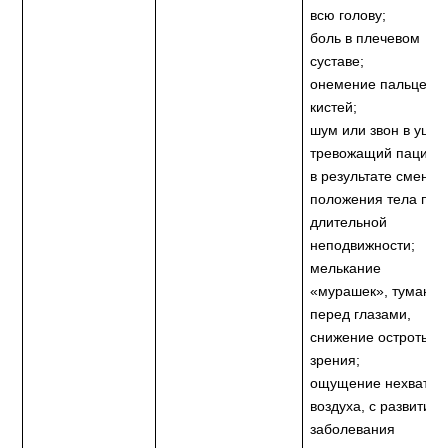
всю голову;
боль в плечевом
суставе;
онемение пальцев
кистей;
шум или звон в ушах
тревожащий пациен
в результате смены
положения тела пос
длительной
неподвижности;
мелькание
«мурашек», туман
перед глазами,
снижение остроты
зрения;
ощущение нехватки
воздуха, с развитие
заболевания