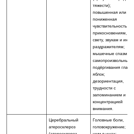
тяжести);
повышенная или
пониженная
чувствительность к
прикосновениям,
свету, звукам и ины
раздражителям;
мышечные спазмы,
самопроизвольные
подёргивания глазн
яблок;
дезориентация,
трудности с
запоминанием и
концентрацией
внимания.
Церебральный
Головные боли,
атеросклероз
головокружение;
(атеросклероз
шум в ушах;