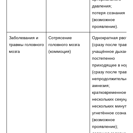
давления;
потеря сознания
(возможное
проявление).
Заболевания и
Сотрясение
Однократная рвота
травмы головного
головного мозга
(сразу после травмы
мозга
(коммоция)
учащённое дыхание
постепенно
приходящее в норм
(сразу после травмы
непродолжительная
амнезия;
кратковременное (о
нескольких секунд д
нескольких минут)
угнетённое сознани
(возможное
проявление);