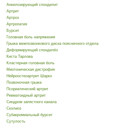
Анкилозирующий спондилит
Артрит
Артроз
Артропатия
Бурсит
Головная боль напряжения
Грыжа межпозвонкового диска поясничного отдела
Деформирующий спондилёз
Киста Тарлова
Кластерная головная боль
Миотоническая дистрофия
Нейроостеоартрит Шарко
Позвоночная грыжа
Псориатический артрит
Ревматоидный артрит
Синдром запястного канала
Сколиоз
Субакромиальный бурсит
Сутулость