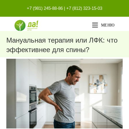
Перейти
+7 (981) 245-88-86
|
+7 (812) 323-15-03
к
содержимому
МЕНЮ
Мануальная терапия или ЛФК: что
эффективнее для спины?