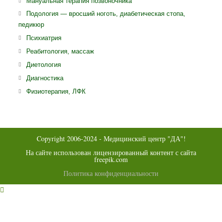
Откроется
Мануальная терапия позвоночника
новой
в
Откро
Подология — вросший ноготь, диабетическая стопа,
вкладке
новой
педикюр
в
вкладке
ново
Откроется
Психиатрия
вклад
в
Откроется
Реабитология, массаж
новой
в
Откроется
Диетология
вкладке
новой
в
Откроется
Диагностика
вкладке
новой
в
Откроется
Физиотерапия, ЛФК
вкладке
новой
в
вкладке
новой
вкладке
Copyright 2006-2024 - Медицинский центр "ДА"!
На сайте использован лицензированный контент с сайта
freepik.com
Политика конфиденциальности