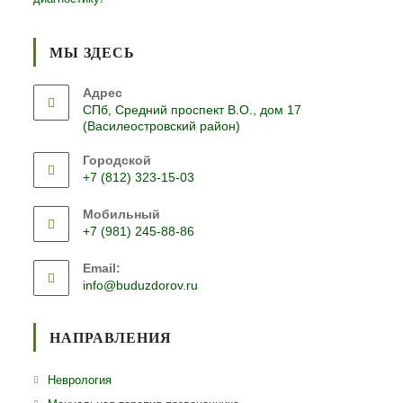
МЫ ЗДЕСЬ
Адрес
СПб, Средний проспект В.О., дом 17
(Василеостровский район)
Городской
+7 (812) 323-15-03
Откроется
Мобильный
в
+7 (981) 245-88-86
вашем
Откроется
приложении
Email:
в
Откроется
info@buduzdorov.ru
вашем
в
приложении
вашем
приложении
НАПРАВЛЕНИЯ
Откроется
Неврология
в