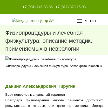
Перейти
+7 (981) 245-88-86
|
+7 (812) 323-15-03
к
содержимому
МЕНЮ
Физиопроцедуры и лечебная
физкультура: описание методик,
применяемых в неврологии
Физиопроцедуры и лечебная физкультура. Автор фото Iakobchuk
Даниил Александрович Пиругин
Врач-невролог, мануальный терапевт
Благодаря физиотерапии многие пациенты достигают
результатов, о которых они даже не мечтали. Иногда