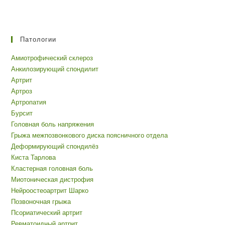
Патологии
Амиотрофический склероз
Анкилозирующий спондилит
Артрит
Артроз
Артропатия
Бурсит
Головная боль напряжения
Грыжа межпозвонкового диска поясничного отдела
Деформирующий спондилёз
Киста Тарлова
Кластерная головная боль
Миотоническая дистрофия
Нейроостеоартрит Шарко
Позвоночная грыжа
Псориатический артрит
Ревматоидный артрит