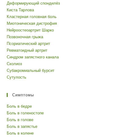
Деформирующий спондилёз
Киста Тарлова
Кластерная головная боль
Миотоническая дистрофия
Нейроостеоартрит Шарко
Позвоночная грыжа
Псориатический артрит
Ревматоидный артрит
Синдром запястного канала
Сколиоз
Субакромиальный бурсит
Сутулость
Симптомы
Боль в бедре
Боль в голеностопе
Боль в голове
Боль в запястье
Боль в колене