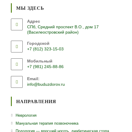
МЫ ЗДЕСЬ
Адрес
СПб, Средний проспект В.О., дом 17
(Василеостровский район)
Городской
+7 (812) 323-15-03
Откроется
Мобильный
в
+7 (981) 245-88-86
вашем
Откроется
приложении
Email:
в
Откроется
info@buduzdorov.ru
вашем
в
приложении
вашем
приложении
НАПРАВЛЕНИЯ
Откроется
Неврология
в
Откроется
Мануальная терапия позвоночника
новой
в
Откро
Подология — вросший ноготь, диабетическая стопа,