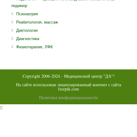
вкладке
новой
педикюр
в
вкладке
ново
Откроется
Психиатрия
вклад
в
Откроется
Реабитология, массаж
новой
в
Откроется
Диетология
вкладке
новой
в
Откроется
Диагностика
вкладке
новой
в
Откроется
Физиотерапия, ЛФК
вкладке
новой
в
вкладке
новой
вкладке
Copyright 2006-2024 - Медицинский центр "ДА"!
На сайте использован лицензированный контент с сайта
freepik.com
Политика конфиденциальности