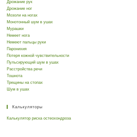
Дрожание рук
Дрожание ног
Мозоли на ногах
Монотонный шум в ушах
Мурашки
Немеет нога
Немеют пальцы руки
Паронихия
Потеря кожной чувствительности
Пульсирующий шум в ушах
Расстройства речи
Тошнота
Трещины на стопах
Шум в ушах
Калькуляторы
Калькулятор риска остеохондроза