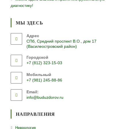
диагностику!
МЫ ЗДЕСЬ
Адрес
СПб, Средний проспект В.О., дом 17
(Василеостровский район)
Городской
+7 (812) 323-15-03
Откроется
Мобильный
в
+7 (981) 245-88-86
вашем
Откроется
приложении
Email:
в
Откроется
info@buduzdorov.ru
вашем
в
приложении
вашем
приложении
НАПРАВЛЕНИЯ
Откроется
Неврология