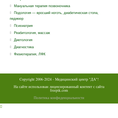
в
Откроется
Мануальная терапия позвоночника
новой
в
Откро
Подология — вросший ноготь, диабетическая стопа,
вкладке
новой
педикюр
в
вкладке
ново
Откроется
Психиатрия
вклад
в
Откроется
Реабитология, массаж
новой
в
Откроется
Диетология
вкладке
новой
в
Откроется
Диагностика
вкладке
новой
в
Откроется
Физиотерапия, ЛФК
вкладке
новой
в
вкладке
новой
вкладке
Copyright 2006-2024 - Медицинский центр "ДА"!
На сайте использован лицензированный контент с сайта
freepik.com
Политика конфиденциальности