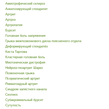
Амиотрофический склероз
Анкилозирующий спондилит
Артрит
Артроз
Артропатия
Бурсит
Головная боль напряжения
Грыжа межпозвонкового диска поясничного отдела
Деформирующий спондилёз
Киста Тарлова
Кластерная головная боль
Миотоническая дистрофия
Нейроостеоартрит Шарко
Позвоночная грыжа
Псориатический артрит
Ревматоидный артрит
Синдром запястного канала
Сколиоз
Субакромиальный бурсит
Сутулость