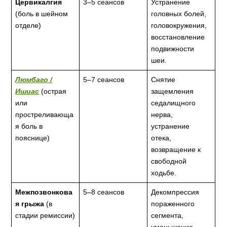
Цервикалгия
3–5 сеансов
Устранение
(боль в шейном
головных болей,
отделе)
головокружения,
восстановление
подвижности
шеи.
Люмбаго /
5–7 сеансов
Снятие
Ишиас
(острая
защемления
или
седалищного
простреливающа
нерва,
я боль в
устранение
пояснице)
отека,
возвращение к
свободной
ходьбе.
Межпозвонкова
5–8 сеансов
Декомпрессия
я грыжа
(в
пораженного
стадии ремиссии)
сегмента,
уменьшение