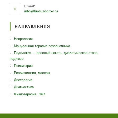
Откроется
приложении
Email:
в
Откроется
info@buduzdorov.ru
вашем
в
приложении
вашем
приложении
НАПРАВЛЕНИЯ
Откроется
Неврология
в
Откроется
Мануальная терапия позвоночника
новой
в
Откро
Подология — вросший ноготь, диабетическая стопа,
вкладке
новой
педикюр
в
вкладке
ново
Откроется
Психиатрия
вклад
в
Откроется
Реабитология, массаж
новой
в
Откроется
Диетология
вкладке
новой
в
Откроется
Диагностика
вкладке
новой
в
Откроется
Физиотерапия, ЛФК
вкладке
новой
в
вкладке
новой
вкладке