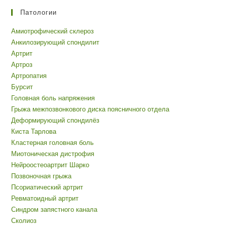
Патологии
Амиотрофический склероз
Анкилозирующий спондилит
Артрит
Артроз
Артропатия
Бурсит
Головная боль напряжения
Грыжа межпозвонкового диска поясничного отдела
Деформирующий спондилёз
Киста Тарлова
Кластерная головная боль
Миотоническая дистрофия
Нейроостеоартрит Шарко
Позвоночная грыжа
Псориатический артрит
Ревматоидный артрит
Синдром запястного канала
Сколиоз