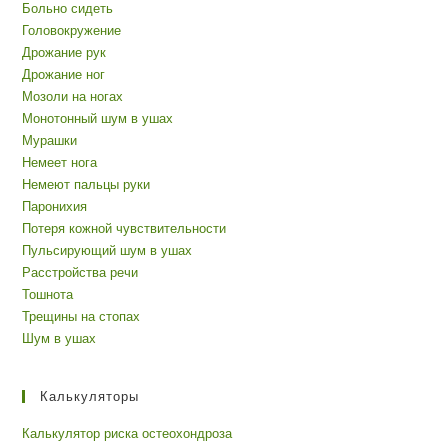
Больно сидеть
Головокружение
Дрожание рук
Дрожание ног
Мозоли на ногах
Монотонный шум в ушах
Мурашки
Немеет нога
Немеют пальцы руки
Паронихия
Потеря кожной чувствительности
Пульсирующий шум в ушах
Расстройства речи
Тошнота
Трещины на стопах
Шум в ушах
Калькуляторы
Калькулятор риска остеохондроза