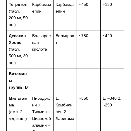
Тегретол
Карбамаз
Карбамаз
~450
~130
(табл.
епин
епин
200 мг, 50
шт.)
Депакин
Вальпрое
Вальпроа
~780
~420
Хроно
вая
т
(табл.
кислота
500 мг, 30
шт.)
Витамин
ы
группы B
Мильгам
Пиридокс
1.
~550
1. ~340 2.
ма
ин +
Комбили
~290
(амп. 2
Тиамин +
пен 2.
мл, 5 шт.)
Цианокоб
Ларигама
аламин +