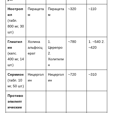
Ноотроп
Пирацета
Пирацета
~320
~110
ил
м
м
(табл.
800 мг, 30
шт.)
Глиатил
Холина
1.
~780
1. ~540 2.
ин
альфосц
Церепро
~420
(капс.
ерат
2.
400 мг, 14
Холитили
шт.)
н
Сермион
Ницергол
Ницергол
~720
~310
(табл. 10
ин
ин
мг, 50 шт.)
Противо
эпилепт
ические