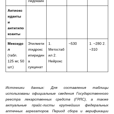
Лидокаин
Антиокс
иданты
и
антигипо
ксанты
Мексидо
Этилмети
1.
~530
1. ~280 2.
л
лгидрокс
Метостаб
~310
(табл.
ипиридин
ил 2.
125 мг, 50
а
Нейрокс
шт.)
сукцинат
Источники данных: Для составления таблицы
использованы официальные сведения Государственного
реестра лекарственных средств (ГРЛС), а также
актуальные прайс-листы крупнейших федеральных
аптечных агрегаторов. Период сбора и верификации