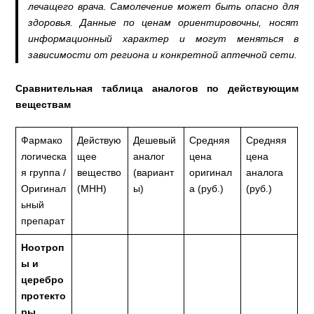
лечащего врача. Самолечение может быть опасно для
здоровья. Данные по ценам ориентировочны, носят
информационный характер и могут меняться в
зависимости от региона и конкретной аптечной сети.
Сравнительная таблица аналогов по действующим
веществам
Фармако
Действую
Дешевый
Средняя
Средняя
логическа
щее
аналог
цена
цена
я группа /
вещество
(вариант
оригинал
аналога
Оригинал
(МНН)
ы)
а (руб.)
(руб.)
ьный
препарат
Ноотроп
ы и
церебро
протекто
ры