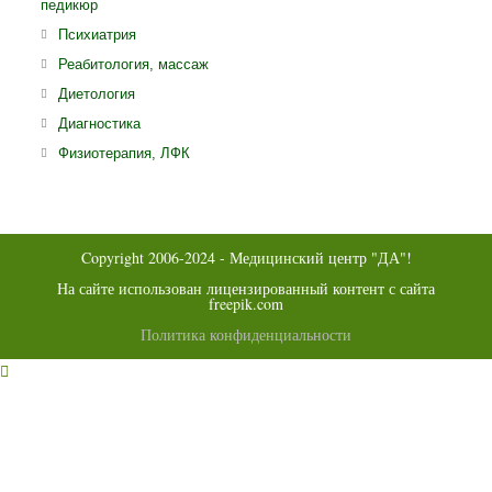
новой
педикюр
в
вкладке
ново
Откроется
Психиатрия
вклад
в
Откроется
Реабитология, массаж
новой
в
Откроется
Диетология
вкладке
новой
в
Откроется
Диагностика
вкладке
новой
в
Откроется
Физиотерапия, ЛФК
вкладке
новой
в
вкладке
новой
вкладке
Copyright 2006-2024 - Медицинский центр "ДА"!
На сайте использован лицензированный контент с сайта
freepik.com
Политика конфиденциальности