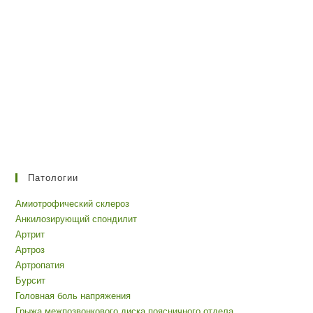
Патологии
Амиотрофический склероз
Анкилозирующий спондилит
Артрит
Артроз
Артропатия
Бурсит
Головная боль напряжения
Грыжа межпозвонкового диска поясничного отдела