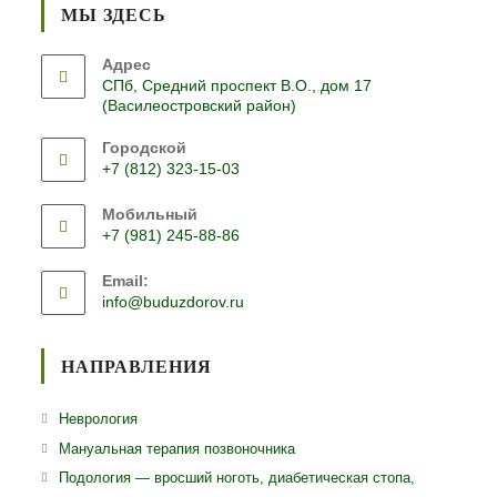
МЫ ЗДЕСЬ
Адрес
СПб, Средний проспект В.О., дом 17
(Василеостровский район)
Городской
+7 (812) 323-15-03
Откроется
Мобильный
в
+7 (981) 245-88-86
вашем
Откроется
приложении
Email:
в
Откроется
info@buduzdorov.ru
вашем
в
приложении
вашем
приложении
НАПРАВЛЕНИЯ
Откроется
Неврология
в
Откроется
Мануальная терапия позвоночника
новой
в
Откро
Подология — вросший ноготь, диабетическая стопа,
вкладке