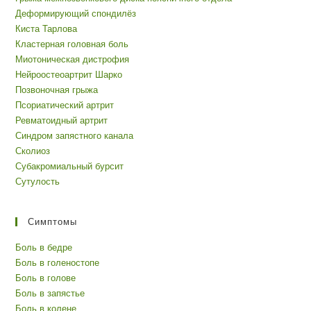
Деформирующий спондилёз
Киста Тарлова
Кластерная головная боль
Миотоническая дистрофия
Нейроостеоартрит Шарко
Позвоночная грыжа
Псориатический артрит
Ревматоидный артрит
Синдром запястного канала
Сколиоз
Субакромиальный бурсит
Сутулость
Симптомы
Боль в бедре
Боль в голеностопе
Боль в голове
Боль в запястье
Боль в колене