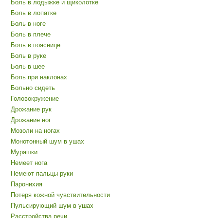
Боль в лодыжке и щиколотке
Боль в лопатке
Боль в ноге
Боль в плече
Боль в пояснице
Боль в руке
Боль в шее
Боль при наклонах
Больно сидеть
Головокружение
Дрожание рук
Дрожание ног
Мозоли на ногах
Монотонный шум в ушах
Мурашки
Немеет нога
Немеют пальцы руки
Паронихия
Потеря кожной чувствительности
Пульсирующий шум в ушах
Расстройства речи