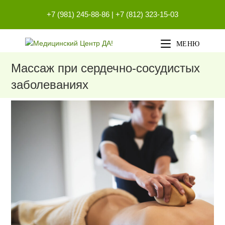
Перейти
+7 (981) 245-88-86
|
+7 (812) 323-15-03
к
содержимому
МЕНЮ
Массаж при сердечно-сосудистых
заболеваниях