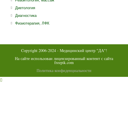
Реабитология, массаж
новой
в
Откроется
Диетология
вкладке
новой
в
Откроется
Диагностика
вкладке
новой
в
Откроется
Физиотерапия, ЛФК
вкладке
новой
в
вкладке
новой
вкладке
Copyright 2006-2024 - Медицинский центр "ДА"!
На сайте использован лицензированный контент с сайта
freepik.com
Политика конфиденциальности