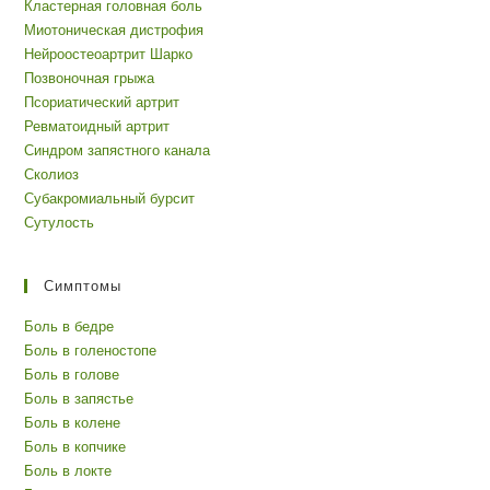
Кластерная головная боль
Миотоническая дистрофия
Нейроостеоартрит Шарко
Позвоночная грыжа
Псориатический артрит
Ревматоидный артрит
Синдром запястного канала
Сколиоз
Субакромиальный бурсит
Сутулость
Симптомы
Боль в бедре
Боль в голеностопе
Боль в голове
Боль в запястье
Боль в колене
Боль в копчике
Боль в локте