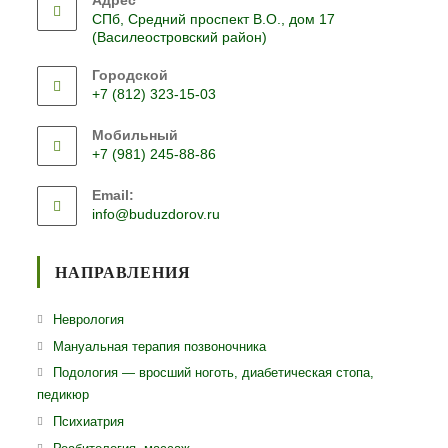
СПб, Средний проспект В.О., дом 17
(Василеостровский район)
Городской
+7 (812) 323-15-03
Откроется
Мобильный
в
+7 (981) 245-88-86
вашем
Откроется
приложении
Email:
в
Откроется
info@buduzdorov.ru
вашем
в
приложении
вашем
приложении
НАПРАВЛЕНИЯ
Откроется
Неврология
в
Откроется
Мануальная терапия позвоночника
новой
в
Откро
Подология — вросший ноготь, диабетическая стопа,
вкладке
новой
педикюр
в
вкладке
ново
Откроется
Психиатрия
вклад
в
Откроется