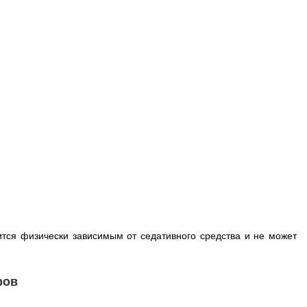
ится физически зависимым от седативного средства и не может
ров