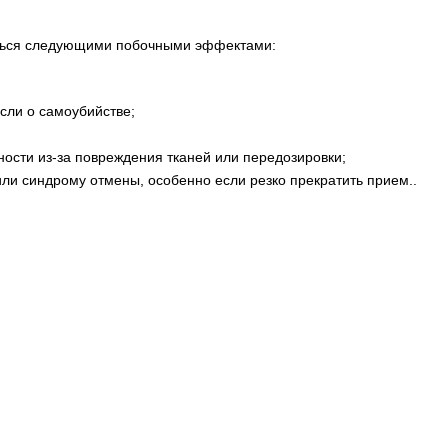
иться следующими побочными эффектами:
сли о самоубийстве;
ости из-за повреждения тканей или передозировки;
ли синдрому отмены, особенно если резко прекратить прием..