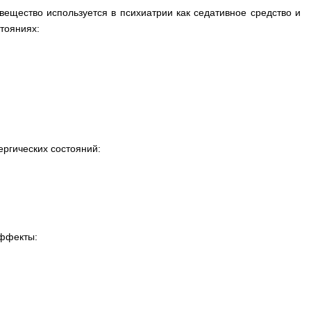
вещество используется в психиатрии как седативное средство и
стояниях:
ергических состояний:
эффекты: