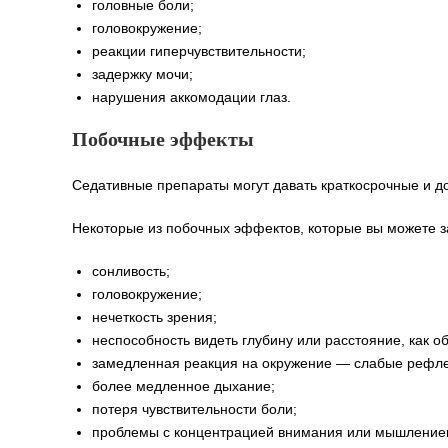
головные боли;
головокружение;
реакции гиперчувствительности;
задержку мочи;
нарушения аккомодации глаз.
Побочные эффекты
Седативные препараты могут давать краткосрочные и д
Некоторые из побочных эффектов, которые вы можете з
сонливость;
головокружение;
нечеткость зрения;
неспособность видеть глубину или расстояние, как 
замедленная реакция на окружение — слабые рефле
более медленное дыхание;
потеря чувствительности боли;
проблемы с концентрацией внимания или мышление