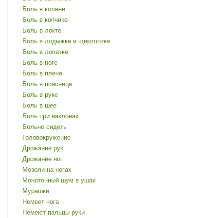
Боль в колене
Боль в копчике
Боль в локте
Боль в лодыжке и щиколотке
Боль в лопатке
Боль в ноге
Боль в плече
Боль в пояснице
Боль в руке
Боль в шее
Боль при наклонах
Больно сидеть
Головокружение
Дрожание рук
Дрожание ног
Мозоли на ногах
Монотонный шум в ушах
Мурашки
Немеет нога
Немеют пальцы руки