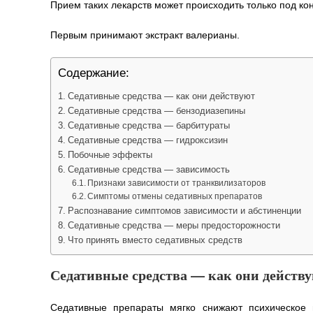
Прием таких лекарств может происходить только под ко
Первым принимают экстракт валерианы.
Содержание:
Седативные средства — как они действуют
Седативные средства — бензодиазепины
Седативные средства — барбитураты
Седативные средства — гидроксизин
Побочные эффекты
Седативные средства — зависимость
Признаки зависимости от транквилизаторов
Симптомы отмены седативных препаратов
Распознавание симптомов зависимости и абстиненции
Седативные средства — меры предосторожности
Что принять вместо седативных средств
Седативные средства — как они действ
Седативные препараты мягко снижают психическое 