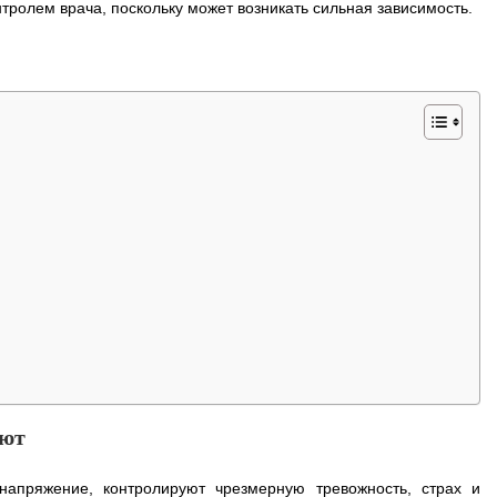
нтролем врача, поскольку может возникать сильная зависимость.
уют
напряжение, контролируют чрезмерную тревожность, страх и