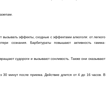
азепам.
т вызывать эффекты, сходные с эффектами алкоголя: от легкого
ери сознания. Барбитураты повышают активность гамма-
ращают судороги и вызывают сонливость. Также они оказывают
 30 минут после приема. Действие длится от 4 до 16 часов. В