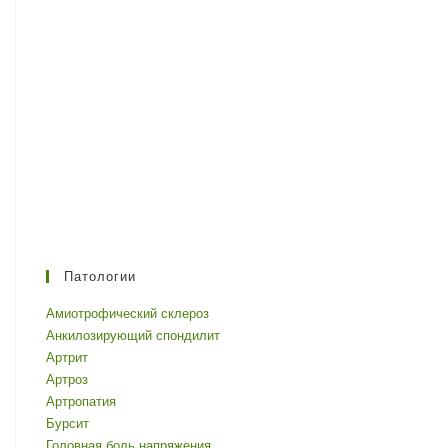
Патологии
Амиотрофический склероз
Анкилозирующий спондилит
Артрит
Артроз
Артропатия
Бурсит
Головная боль напряжения