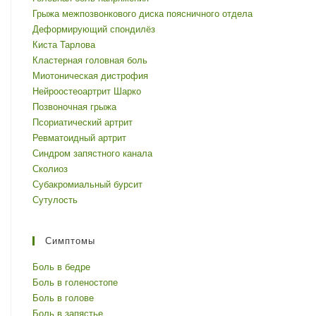
Грыжа межпозвонкового диска поясничного отдела
Деформирующий спондилёз
Киста Тарлова
Кластерная головная боль
Миотоническая дистрофия
Нейроостеоартрит Шарко
Позвоночная грыжа
Псориатический артрит
Ревматоидный артрит
Синдром запястного канала
Сколиоз
Субакромиальный бурсит
Сутулость
Симптомы
Боль в бедре
Боль в голеностопе
Боль в голове
Боль в запястье