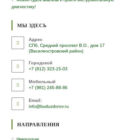
диагностику!
МЫ ЗДЕСЬ
Адрес
СПб, Средний проспект В.О., дом 17
(Василеостровский район)
Городской
+7 (812) 323-15-03
Откроется
Мобильный
в
+7 (981) 245-88-86
вашем
Откроется
приложении
Email:
в
Откроется
info@buduzdorov.ru
вашем
в
приложении
вашем
приложении
НАПРАВЛЕНИЯ
Откроется
Неврология