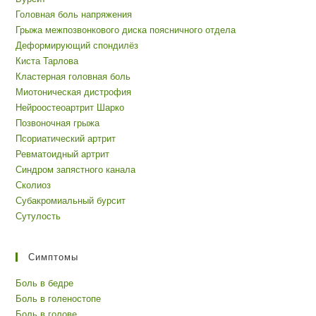
Головная боль напряжения
Грыжа межпозвонкового диска поясничного отдела
Деформирующий спондилёз
Киста Тарлова
Кластерная головная боль
Миотоническая дистрофия
Нейроостеоартрит Шарко
Позвоночная грыжа
Псориатический артрит
Ревматоидный артрит
Синдром запястного канала
Сколиоз
Субакромиальный бурсит
Сутулость
Симптомы
Боль в бедре
Боль в голеностопе
Боль в голове