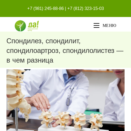
Перейти
+7 (981) 245-88-86
|
+7 (812) 323-15-03
к
содержимому
МЕНЮ
Спондилез, спондилит,
спондилоартроз, спондилолистез —
в чем разница