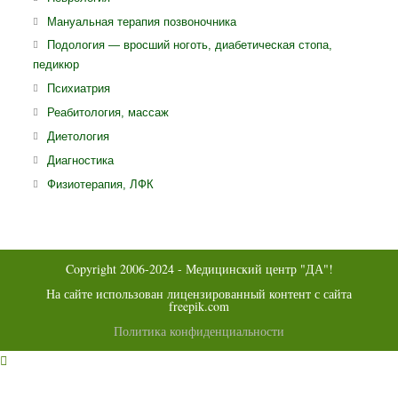
в
Откроется
Мануальная терапия позвоночника
новой
в
Откро
Подология — вросший ноготь, диабетическая стопа,
вкладке
новой
педикюр
в
вкладке
ново
Откроется
Психиатрия
вклад
в
Откроется
Реабитология, массаж
новой
в
Откроется
Диетология
вкладке
новой
в
Откроется
Диагностика
вкладке
новой
в
Откроется
Физиотерапия, ЛФК
вкладке
новой
в
вкладке
новой
вкладке
Copyright 2006-2024 - Медицинский центр "ДА"!
На сайте использован лицензированный контент с сайта
freepik.com
Политика конфиденциальности